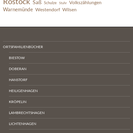
Rostock
Saß
Volkszählungen
Schulze
Stuhr
Warnemünde
Westendorf
Wilsen
ORTSFAMILIENBÜCHER
BIESTOW
DOBERAN
HANSTORF
HEILIGENHAGEN
KRÖPELIN
LAMBRECHTSHAGEN
LICHTENHAGEN