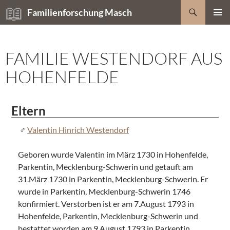
Zum
Suchen
Familienforschung Masch
Inhalt
PRIMÄR
springen
MENÜ
FAMILIE WESTENDORF AUS
HOHENFELDE
Eltern
Valentin Hinrich Westendorf
Geboren wurde Valentin im März 1730 in Hohenfelde,
Parkentin, Mecklenburg-Schwerin und getauft am
31.März 1730 in Parkentin, Mecklenburg-Schwerin. Er
wurde in Parkentin, Mecklenburg-Schwerin 1746
konfirmiert. Verstorben ist er am 7.August 1793 in
Hohenfelde, Parkentin, Mecklenburg-Schwerin und
bestattet worden am 9.August 1793 in Parkentin,