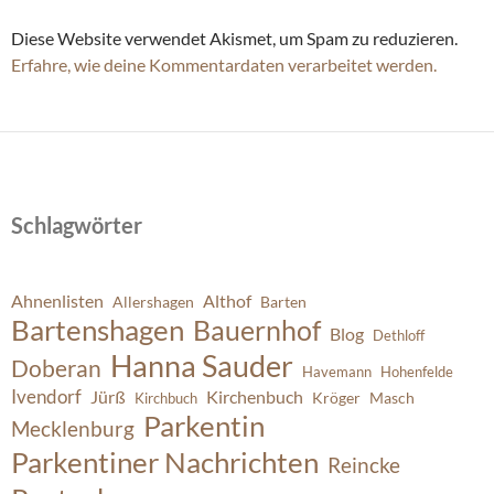
Diese Website verwendet Akismet, um Spam zu reduzieren.
Erfahre, wie deine Kommentardaten verarbeitet werden.
Schlagwörter
Ahnenlisten
Althof
Allershagen
Barten
Bartenshagen
Bauernhof
Blog
Dethloff
Hanna Sauder
Doberan
Havemann
Hohenfelde
Ivendorf
Jürß
Kirchenbuch
Kröger
Masch
Kirchbuch
Parkentin
Mecklenburg
Parkentiner Nachrichten
Reincke