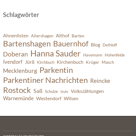
Schlagwörter
Ahnenlisten
Althof
Allershagen
Barten
Bartenshagen
Bauernhof
Blog
Dethloff
Hanna Sauder
Doberan
Havemann
Hohenfelde
Ivendorf
Jürß
Kirchenbuch
Kröger
Masch
Kirchbuch
Parkentin
Mecklenburg
Parkentiner Nachrichten
Reincke
Rostock
Saß
Volkszählungen
Schulze
Stuhr
Warnemünde
Westendorf
Wilsen