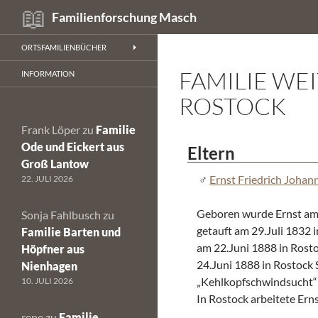
Suchen
Familienforschung Masch
Zum
ORTSFAMILIENBÜCHER
Inhalt
FAMILIE WE
springen
INFORMATION
ROSTOCK
Frank Löper
zu
Familie
Ode und Eickert aus
Eltern
Groß Lantow
Ernst Friedrich Joha
22. JULI 2026
Geboren wurde Ernst am 
Sonja Fahlbusch
zu
getauft am 29.Juli 1832
Familie Barten und
am 22.Juni 1888 in Rost
Höpfner aus
24.Juni 1888 in Rostock
Nienhagen
„Kehlkopfschwindsucht“
10. JULI 2026
In Rostock arbeitete Ern
rene
zu
Familie