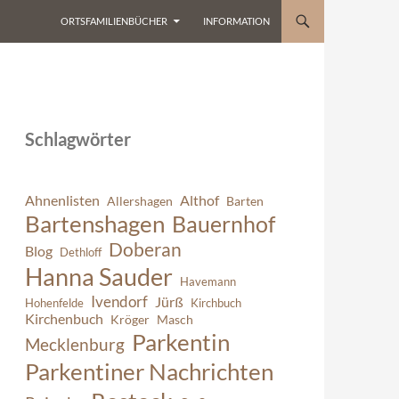
ORTSFAMILIENBÜCHER
INFORMATION
Schlagwörter
Ahnenlisten
Althof
Allershagen
Barten
Bartenshagen
Bauernhof
Doberan
Blog
Dethloff
Hanna Sauder
Havemann
Ivendorf
Jürß
Hohenfelde
Kirchbuch
Kirchenbuch
Kröger
Masch
Parkentin
Mecklenburg
Parkentiner Nachrichten