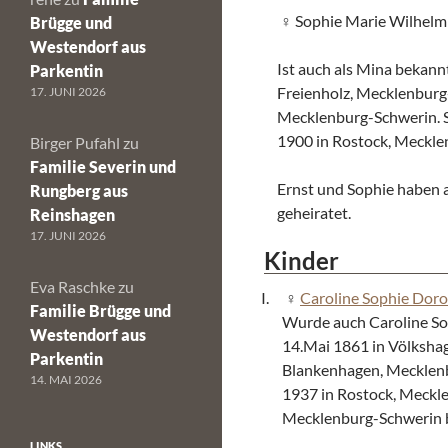
Sophie Marie Wilhelm
Brügge und
Westendorf aus
Ist auch als Mina bekan
Parkentin
Freienholz, Mecklenburg
17. JUNI 2026
Mecklenburg-Schwerin. S
1900 in Rostock, Meckle
Birger Pufahl
zu
Familie Severin und
Ernst und Sophie haben 
Rungberg aus
geheiratet.
Reinshagen
17. JUNI 2026
Kinder
Eva Raschke
zu
Caroline Sophie Dor
Familie Brügge und
Wurde auch Caroline So
Westendorf aus
14.Mai 1861 in Völksha
Parkentin
Blankenhagen, Mecklenb
14. MAI 2026
1937 in Rostock, Meckl
Mecklenburg-Schwerin be
LINKS