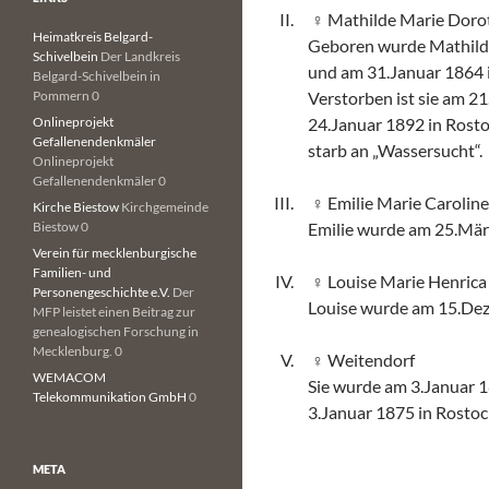
Mathilde Marie Doro
Heimatkreis Belgard-
Geboren wurde Mathilde
Schivelbein
Der Landkreis
und am 31.Januar 1864 i
Belgard-Schivelbein in
Pommern 0
Verstorben ist sie am 
Onlineprojekt
24.Januar 1892 in Rosto
Gefallenendenkmäler
starb an „Wassersucht“.
Onlineprojekt
Gefallenendenkmäler 0
Emilie Marie Carolin
Kirche Biestow
Kirchgemeinde
Biestow 0
Emilie wurde am 25.Mär
Verein für mecklenburgische
Familien- und
Louise Marie Henrica
Personengeschichte e.V.
Der
Louise wurde am 15.Dez
MFP leistet einen Beitrag zur
genealogischen Forschung in
Mecklenburg. 0
Weitendorf
WEMACOM
Sie wurde am 3.Januar 1
Telekommunikation GmbH
0
3.Januar 1875 in Rosto
META