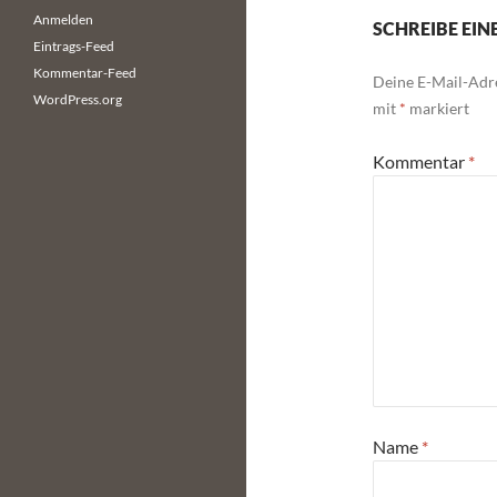
Anmelden
SCHREIBE EI
Eintrags-Feed
Kommentar-Feed
Deine E-Mail-Adre
WordPress.org
mit
*
markiert
Kommentar
*
Name
*