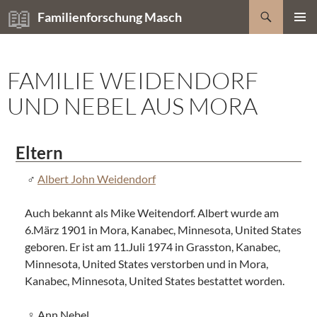
Zum
Suchen
Familienforschung Masch
Inhalt
PRIMÄR
springen
MENÜ
FAMILIE WEIDENDORF
UND NEBEL AUS MORA
Eltern
Albert John Weidendorf
Auch bekannt als Mike Weitendorf. Albert wurde am
6.März 1901 in Mora, Kanabec, Minnesota, United States
geboren. Er ist am 11.Juli 1974 in Grasston, Kanabec,
Minnesota, United States verstorben und in Mora,
Kanabec, Minnesota, United States bestattet worden.
Ann Nebel