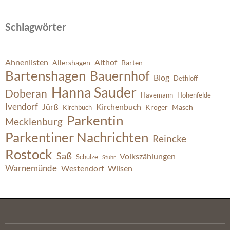
Schlagwörter
Ahnenlisten
Althof
Allershagen
Barten
Bartenshagen
Bauernhof
Blog
Dethloff
Hanna Sauder
Doberan
Havemann
Hohenfelde
Ivendorf
Jürß
Kirchenbuch
Kröger
Masch
Kirchbuch
Parkentin
Mecklenburg
Parkentiner Nachrichten
Reincke
Rostock
Saß
Volkszählungen
Schulze
Stuhr
Warnemünde
Westendorf
Wilsen