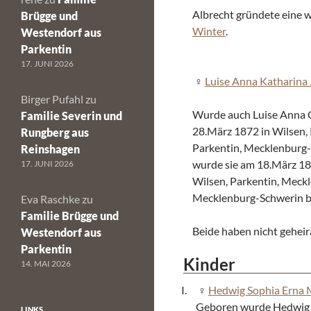
Albrecht gründete eine w
Brügge und
Winter
.
Westendorf aus
Parkentin
17. JUNI 2026
Luise Anna Katharina
Birger Pufahl
zu
Wurde auch Luise Anna 
Familie Severin und
28.März 1872 in Wilsen,
Rungberg aus
Parkentin, Mecklenburg-
Reinshagen
wurde sie am 18.März 188
17. JUNI 2026
Wilsen, Parkentin, Meck
Mecklenburg-Schwerin be
Eva Raschke
zu
Familie Brügge und
Beide haben nicht geheir
Westendorf aus
Parkentin
Kinder
14. MAI 2026
Hedwig Sophia Erna 
Geboren wurde Hedwig 
LINKS