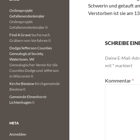
Schwerin und getauft a
Onlineprojekt
Verstorben ist sie am 1
Gefallenendenkmäler
Onlineprojekt
Gefallenendenkmäler 0
Find A Grave
Suche nach
Gräbern von Vorfahren 0
SCHREIBE EI
Dodge/Jefferson Counties
Genealogical Society,
Deine E-Mail-Adre
Watertown, WI
Genealogischer Verein für die
mit
*
markiert
Counties Dodge und Jefferson
in Wisconsin 0
Kommentar
*
Kirche Biestow
Kirchgemeinde
Biestow 0
Gemeinde Elmenhorst-
Lichtenhagen
0
META
Anmelden