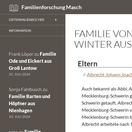
Suchen
Familienforschung Masch
Zum
ORTSFAMILIENBÜCHER
Inhalt
FAMILIE VO
springen
INFORMATION
WINTER AUS
Frank Löper
zu
Familie
Ode und Eickert aus
Eltern
Groß Lantow
Albrecht Johann Joac
22. JULI 2026
Auch bekannt als Abbi. A
Sonja Fahlbusch
zu
Mecklenburg-Schwerin g
Familie Barten und
Schwerin getauft. Albrec
Höpfner aus
Mecklenburg-Schwerin v
Nienhagen
Mecklenburg-Schwerin b
10. JULI 2026
Albrecht arbeitete nach 
rene
zu
Familie