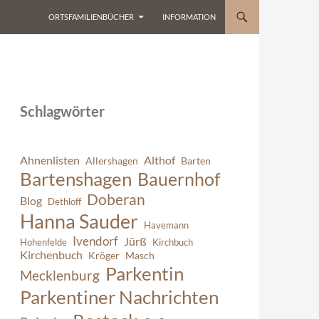
ORTSFAMILIENBÜCHER
INFORMATION
Schlagwörter
Ahnenlisten
Althof
Allershagen
Barten
Bartenshagen
Bauernhof
Doberan
Blog
Dethloff
Hanna Sauder
Havemann
Ivendorf
Jürß
Hohenfelde
Kirchbuch
Kirchenbuch
Kröger
Masch
Parkentin
Mecklenburg
Parkentiner Nachrichten