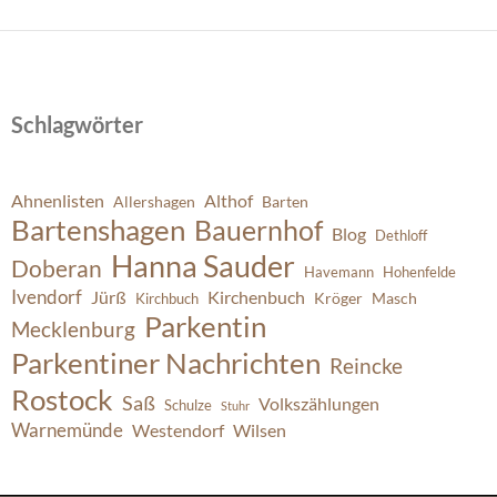
Schlagwörter
Ahnenlisten
Althof
Allershagen
Barten
Bartenshagen
Bauernhof
Blog
Dethloff
Hanna Sauder
Doberan
Havemann
Hohenfelde
Ivendorf
Jürß
Kirchenbuch
Kröger
Masch
Kirchbuch
Parkentin
Mecklenburg
Parkentiner Nachrichten
Reincke
Rostock
Saß
Volkszählungen
Schulze
Stuhr
Warnemünde
Westendorf
Wilsen