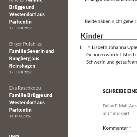
Brügge und
Westendorf aus
Beide haben nicht geheir
Parkentin
17. JUNI 2026
Kinder
Birger Pufahl
zu
Lisbeth Johanna Upl
Familie Severin und
Geboren wurde Lisbeth 
Rungberg aus
Schwerin und getauft a
Reinshagen
17. JUNI 2026
Eva Raschke
zu
SCHREIBE EI
Familie Brügge und
Westendorf aus
Deine E-Mail-Adre
Parkentin
mit
*
markiert
14. MAI 2026
Kommentar
*
LINKS