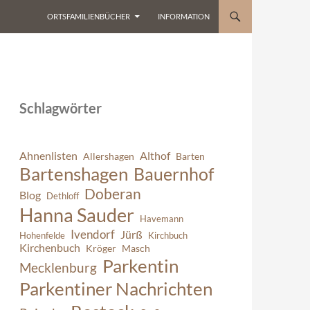
ORTSFAMILIENBÜCHER
INFORMATION
Schlagwörter
Ahnenlisten
Althof
Allershagen
Barten
Bartenshagen
Bauernhof
Doberan
Blog
Dethloff
Hanna Sauder
Havemann
Ivendorf
Jürß
Hohenfelde
Kirchbuch
Kirchenbuch
Kröger
Masch
Parkentin
Mecklenburg
Parkentiner Nachrichten