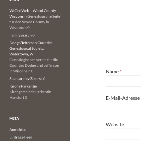
WIGenWeb – Wood County,
Wisconsin
Genealogische Seite
für den Wood County in
Wisconsin 0
FamilySearch
0
Dodge/Jefferson Counties
Genealogical Society,
Watertown, WI
Genealogischer Verein für die
Counties Dodge und Jefferson
Name
*
in Wisconsin 0
Staatsarchiv Zamrsk
0
Kirche Parkentin
Kirchgemeinde Parkentin-
E-Mail-Adresse
Hanstorf 0
META
Website
Anmelden
Eintrags-Feed