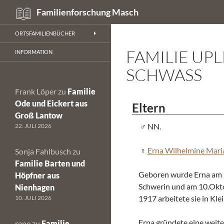
Suchen
Familienforschung Masch
Zum
ORTSFAMILIENBÜCHER
Inhalt
FAMILIE UP
springen
INFORMATION
SCHWASS
Frank Löper
zu
Familie
Ode und Eickert aus
Eltern
Groß Lantow
NN.
22. JULI 2026
Erna Wilhelmine Mari
Sonja Fahlbusch
zu
Familie Barten und
Geboren wurde Erna am 
Höpfner aus
Schwerin und am 10.Okto
Nienhagen
1917 arbeitete sie in Kl
10. JULI 2026
Erna gründete eine weite
rene
zu
Familie