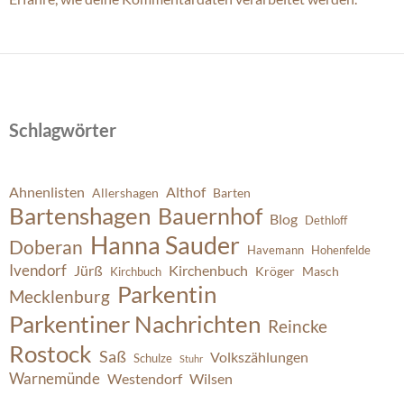
Schlagwörter
Ahnenlisten
Althof
Allershagen
Barten
Bartenshagen
Bauernhof
Blog
Dethloff
Hanna Sauder
Doberan
Havemann
Hohenfelde
Ivendorf
Jürß
Kirchenbuch
Kröger
Masch
Kirchbuch
Parkentin
Mecklenburg
Parkentiner Nachrichten
Reincke
Rostock
Saß
Volkszählungen
Schulze
Stuhr
Warnemünde
Westendorf
Wilsen