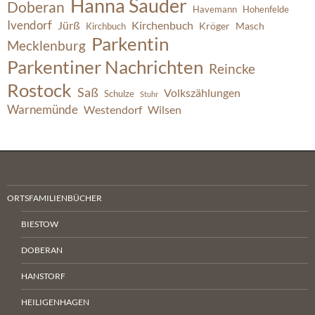
Hanna Sauder
Doberan
Havemann
Hohenfelde
Ivendorf
Jürß
Kirchenbuch
Kröger
Masch
Kirchbuch
Parkentin
Mecklenburg
Parkentiner Nachrichten
Reincke
Rostock
Saß
Volkszählungen
Schulze
Stuhr
Warnemünde
Westendorf
Wilsen
ORTSFAMILIENBÜCHER
BIESTOW
DOBERAN
HANSTORF
HEILIGENHAGEN