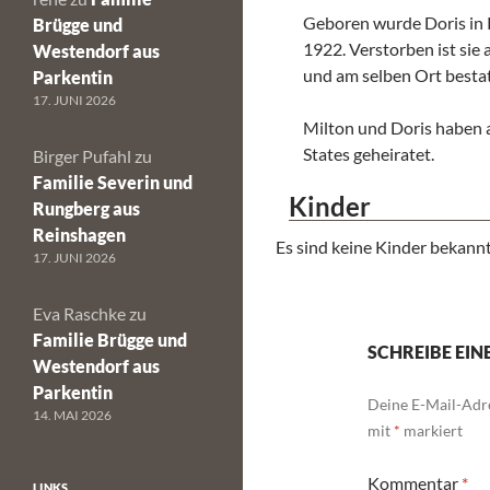
Geboren wurde Doris in 
Brügge und
1922. Verstorben ist sie 
Westendorf aus
und am selben Ort besta
Parkentin
17. JUNI 2026
Milton und Doris haben a
States geheiratet.
Birger Pufahl
zu
Familie Severin und
Kinder
Rungberg aus
Reinshagen
Es sind keine Kinder bekannt
17. JUNI 2026
Eva Raschke
zu
Familie Brügge und
SCHREIBE EI
Westendorf aus
Parkentin
Deine E-Mail-Adre
14. MAI 2026
mit
*
markiert
Kommentar
*
LINKS