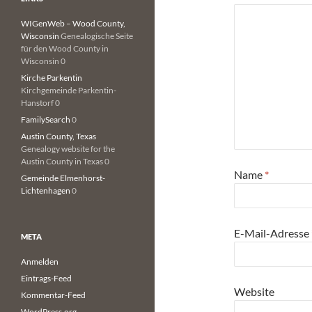
WIGenWeb – Wood County,
Wisconsin
Genealogische Seite
für den Wood County in
Wisconsin 0
Kirche Parkentin
Kirchgemeinde Parkentin-
Hanstorf 0
FamilySearch
0
Austin County, Texas
Genealogy website for the
Austin County in Texas 0
Name
*
Gemeinde Elmenhorst-
Lichtenhagen
0
E-Mail-Adresse
META
Anmelden
Eintrags-Feed
Website
Kommentar-Feed
WordPress.org