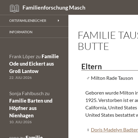
Suchen
Familienforschung Masch
Zum
ORTSFAMILIENBÜCHER
Inhalt
FAMILIE TA
springen
INFORMATION
BUTTE
Frank Löper
zu
Familie
Ode und Eickert aus
Eltern
Groß Lantow
Milton Rade Tauson
22. JULI 2026
Geboren wurde Milton in 
Sonja Fahlbusch
zu
1925. Verstorben ist er 
Familie Barten und
California, United State
Höpfner aus
United States bestattet 
Nienhagen
10. JULI 2026
Doris Madelyn Badte
rene
zu
Familie