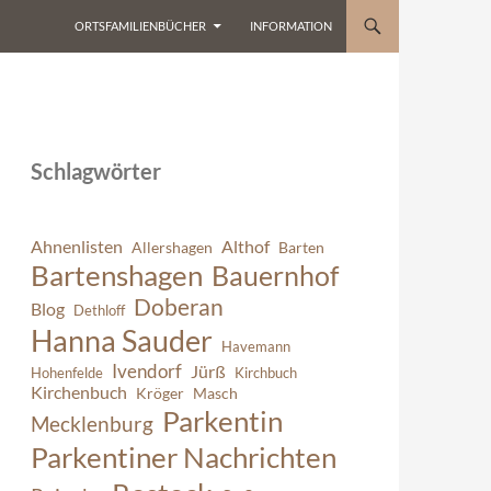
ORTSFAMILIENBÜCHER
INFORMATION
Schlagwörter
Ahnenlisten
Althof
Allershagen
Barten
Bartenshagen
Bauernhof
Doberan
Blog
Dethloff
Hanna Sauder
Havemann
Ivendorf
Jürß
Hohenfelde
Kirchbuch
Kirchenbuch
Kröger
Masch
Parkentin
Mecklenburg
Parkentiner Nachrichten