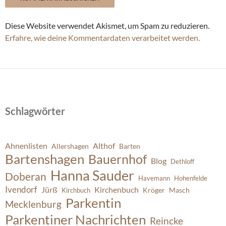
Diese Website verwendet Akismet, um Spam zu reduzieren.
Erfahre, wie deine Kommentardaten verarbeitet werden.
Schlagwörter
Ahnenlisten
Althof
Allershagen
Barten
Bartenshagen
Bauernhof
Blog
Dethloff
Hanna Sauder
Doberan
Havemann
Hohenfelde
Ivendorf
Jürß
Kirchenbuch
Kröger
Masch
Kirchbuch
Parkentin
Mecklenburg
Parkentiner Nachrichten
Reincke