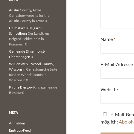
Austin County, Texas
Genealogy website for the
Austin County in Texas 0
Heimatkreis Belgard-
Schivelbein
Der Landkreis
Name
*
Belgard-Schivelbein in
Pommern 0
Gemeinde Elmenhorst-
Lichtenhagen
0
E-Mail-Adresse
WIGenWeb – Wood County,
Wisconsin
Genealogische Seite
für den Wood County in
Wisconsin 0
Kirche Biestow
Kirchgemeinde
Website
Biestow 0
META
E-Mail-Ben
möglich:
Abo oh
Anmelden
Eintrags-Feed