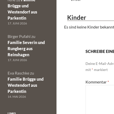
Brügge und
Westendorf aus
Kinder
Parkentin
17. JUNI 2026
Es sind keine Kinder bekannt
Birger Pufahl
zu
Familie Severin und
Rungberg aus
SCHREIBE EI
Reinshagen
17. JUNI 2026
Deine E-Mail-Adre
mit
*
markiert
Eva Raschke
zu
Familie Brügge und
Kommentar
*
Westendorf aus
Parkentin
14. MAI 2026
LINKS