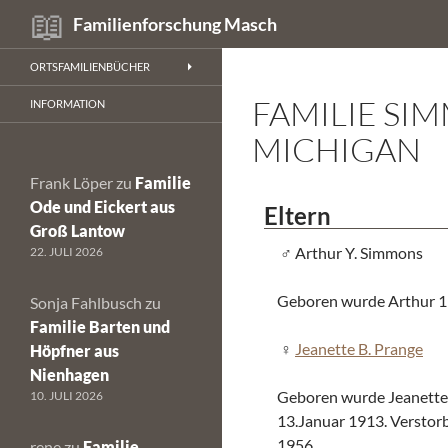
Suchen
Familienforschung Masch
Zum
ORTSFAMILIENBÜCHER
Inhalt
FAMILIE SI
springen
INFORMATION
MICHIGAN
Frank Löper
zu
Familie
Ode und Eickert aus
Eltern
Groß Lantow
Arthur Y. Simmons
22. JULI 2026
Geboren wurde Arthur 191
Sonja Fahlbusch
zu
Familie Barten und
Jeanette B. Prange
Höpfner aus
Nienhagen
Geboren wurde Jeanette i
10. JULI 2026
13.Januar 1913. Verstorb
1956.
rene
zu
Familie