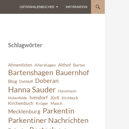
ORTSFAMILIENBÜCHER
INFORMATION
Schlagwörter
Ahnenlisten
Althof
Allershagen
Barten
Bartenshagen
Bauernhof
Doberan
Blog
Dethloff
Hanna Sauder
Havemann
Ivendorf
Jürß
Hohenfelde
Kirchbuch
Kirchenbuch
Kröger
Masch
Parkentin
Mecklenburg
Parkentiner Nachrichten