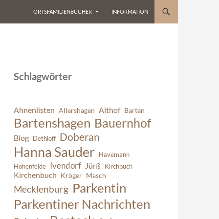
ORTSFAMILIENBÜCHER
INFORMATION
Schlagwörter
Ahnenlisten
Althof
Allershagen
Barten
Bartenshagen
Bauernhof
Doberan
Blog
Dethloff
Hanna Sauder
Havemann
Ivendorf
Jürß
Hohenfelde
Kirchbuch
Kirchenbuch
Kröger
Masch
Parkentin
Mecklenburg
Parkentiner Nachrichten