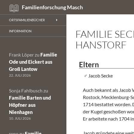
Suchen
Familienforschung Masch
Zum
ORTSFAMILIENBÜCHER
Inhalt
FAMILIE SE
springen
INFORMATION
HANSTORF
Frank Löper
zu
Familie
Ode und Eickert aus
Eltern
Groß Lantow
Jacob Secke
22. JULI 2026
Auch bekannt als Jacob W
Sonja Fahlbusch
zu
Rostock, Mecklenburg-Sc
Familie Barten und
1714 bestattet worden. 
Höpfner aus
der Kugel geschoßen wor
Nienhagen
Er arbeitete nach 1704 in
10. JULI 2026
Jacob gründete eine weit
rene
zu
Familie