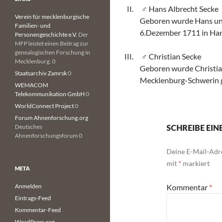
Hans Albrecht Secke
Verein für mecklenburgische
Geboren wurde Hans ung
Familien- und
6.Dezember 1711 in Han
Personengeschichte e.V.
Der
MFP leistet einen Beitrag zur
genealogischen Forschung in
Christian Secke
Mecklenburg. 0
Geboren wurde Christia
Staatsarchiv Zamrsk
0
Mecklenburg-Schwerin g
WEMACOM
Telekommunikation GmbH
0
WorldConnect Project
0
Forum Ahnenforschung.org
Deutsches
SCHREIBE EI
Ahnenforschungsforum 0
Deine E-Mail-Adre
mit
*
markiert
META
Anmelden
Kommentar
*
Eintrags-Feed
Kommentar-Feed
WordPress.org