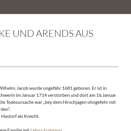
CKE UND ARENDS AUS
ilhelm. Jacob wurde ungefähr 1681 geboren. Er ist in
hwerin im Januar 1714 verstorben und dort am 16.Januar
Die Todesursache war „bey dem Hirschjagen ohngefehr mit
den“.
 Hastorf als Knecht.
ere Familie mit
Lehna Erdmann
.