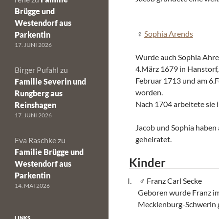
Brügge und
Westendorf aus
Sophia Arends
Parkentin
17. JUNI 2026
Wurde auch Sophia Ahre
4.März 1679 in Hanstorf,
Birger Pufahl
zu
Februar 1713 und am 6.F
Familie Severin und
worden.
Rungberg aus
Nach 1704 arbeitete sie 
Reinshagen
17. JUNI 2026
Jacob und Sophia haben 
geheiratet.
Eva Raschke
zu
Familie Brügge und
Kinder
Westendorf aus
Parkentin
Franz Carl Secke
14. MAI 2026
Geboren wurde Franz im
Mecklenburg-Schwerin g
LINKS