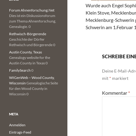
Wurde auch Engel Sophi
Forum Ahnenforschung.Net
Klein Stove, Mecklenbu
Dies ist ein Diskussionsforum
Mecklenburg-Schwerin ge
zum Thema Ahnenforschung,
Genealogie. 0
Schwerin am 1.Februar 
Rethwisch-Börgerende
Geschichte der Dörfer
Rethwisch und Börgerende 0
Austin County, Texas
SCHREIBE EI
Genealogy website for the
Austin County in Texas 0
FamilySearch
0
Deine E-Mail-Adre
WIGenWeb – Wood County,
mit
*
markiert
Wisconsin
Genealogische Seite
für den Wood County in
Kommentar
*
Wisconsin 0
META
Anmelden
Eintrags-Feed