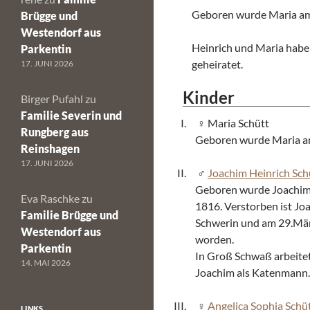
Geboren wurde Maria am 
Brügge und
Westendorf aus
Heinrich und Maria habe
Parkentin
geheiratet.
17. JUNI 2026
Kinder
Birger Pufahl
zu
Familie Severin und
Maria Schütt
Rungberg aus
Geboren wurde Maria am
Reinshagen
17. JUNI 2026
Joachim Heinrich Sch
Geboren wurde Joachim 
Eva Raschke
zu
1816. Verstorben ist J
Familie Brügge und
Schwerin und am 29.Mär
Westendorf aus
worden.
Parkentin
In Groß Schwaß arbeitet
14. MAI 2026
Joachim als Katenmann.
Angelica Sophia Schü
LINKS