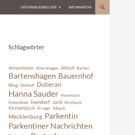
ORTSFAMILIENBÜCHER
INFORMATION
Schlagwörter
Ahnenlisten
Althof
Allershagen
Barten
Bartenshagen
Bauernhof
Doberan
Blog
Dethloff
Hanna Sauder
Havemann
Ivendorf
Jürß
Hohenfelde
Kirchbuch
Kirchenbuch
Kröger
Masch
Parkentin
Mecklenburg
Parkentiner Nachrichten