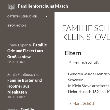
Suchen
Familienforschung Masch
Zum
ORTSFAMILIENBÜCHER
Inhalt
FAMILIE SC
springen
INFORMATION
KLEIN STOV
Frank Löper
zu
Familie
Ode und Eickert aus
Eltern
Groß Lantow
Heinrich Schütt
22. JULI 2026
Geboren wurde Heinrich
Sonja Fahlbusch
zu
Schwerin.
Familie Barten und
In Klein Stove arbeitete 
Höpfner aus
Heinrich nach 1821 als 
Nienhagen
10. JULI 2026
Maria Schütt
rene
zu
Familie