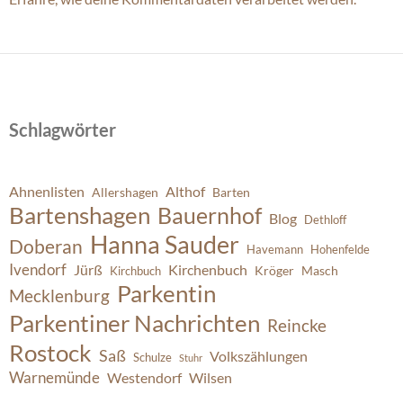
Schlagwörter
Ahnenlisten
Althof
Allershagen
Barten
Bartenshagen
Bauernhof
Blog
Dethloff
Hanna Sauder
Doberan
Havemann
Hohenfelde
Ivendorf
Jürß
Kirchenbuch
Kröger
Masch
Kirchbuch
Parkentin
Mecklenburg
Parkentiner Nachrichten
Reincke
Rostock
Saß
Volkszählungen
Schulze
Stuhr
Warnemünde
Westendorf
Wilsen