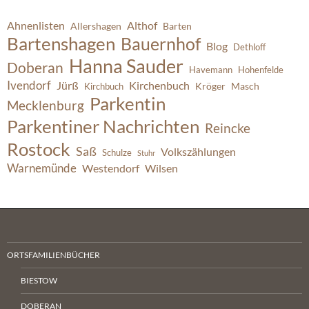
Ahnenlisten
Althof
Allershagen
Barten
Bartenshagen
Bauernhof
Blog
Dethloff
Hanna Sauder
Doberan
Havemann
Hohenfelde
Ivendorf
Jürß
Kirchenbuch
Kröger
Masch
Kirchbuch
Parkentin
Mecklenburg
Parkentiner Nachrichten
Reincke
Rostock
Saß
Volkszählungen
Schulze
Stuhr
Warnemünde
Westendorf
Wilsen
ORTSFAMILIENBÜCHER
BIESTOW
DOBERAN