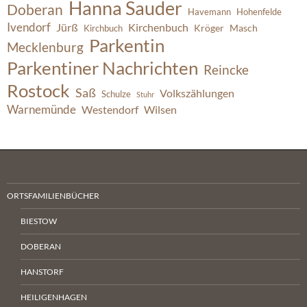
Hanna Sauder
Doberan
Havemann
Hohenfelde
Ivendorf
Jürß
Kirchenbuch
Kröger
Masch
Kirchbuch
Parkentin
Mecklenburg
Parkentiner Nachrichten
Reincke
Rostock
Saß
Volkszählungen
Schulze
Stuhr
Warnemünde
Westendorf
Wilsen
ORTSFAMILIENBÜCHER
BIESTOW
DOBERAN
HANSTORF
HEILIGENHAGEN