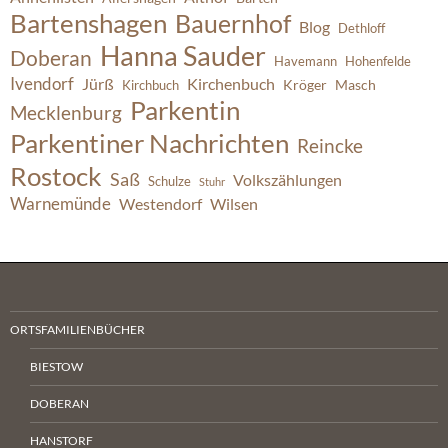
Bartenshagen
Bauernhof
Blog
Dethloff
Hanna Sauder
Doberan
Havemann
Hohenfelde
Ivendorf
Jürß
Kirchenbuch
Kröger
Masch
Kirchbuch
Parkentin
Mecklenburg
Parkentiner Nachrichten
Reincke
Rostock
Saß
Volkszählungen
Schulze
Stuhr
Warnemünde
Westendorf
Wilsen
ORTSFAMILIENBÜCHER
BIESTOW
DOBERAN
HANSTORF