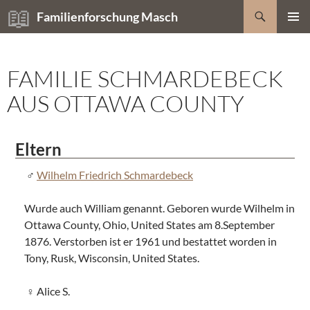
Zum
Suchen
Familienforschung Masch
Inhalt
PRIMÄR
springen
MENÜ
FAMILIE SCHMARDEBECK
AUS OTTAWA COUNTY
Eltern
Wilhelm Friedrich Schmardebeck
Wurde auch William genannt. Geboren wurde Wilhelm in
Ottawa County, Ohio, United States am 8.September
1876. Verstorben ist er 1961 und bestattet worden in
Tony, Rusk, Wisconsin, United States.
Alice S.