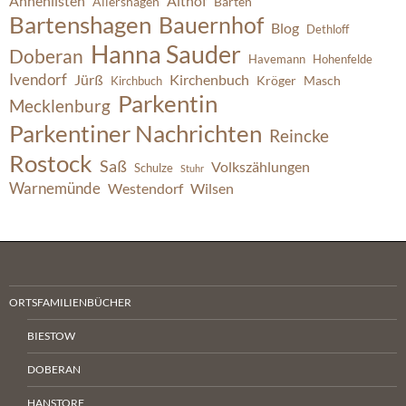
Ahnenlisten
Althof
Allershagen
Barten
Bartenshagen
Bauernhof
Blog
Dethloff
Hanna Sauder
Doberan
Havemann
Hohenfelde
Ivendorf
Jürß
Kirchenbuch
Kröger
Masch
Kirchbuch
Parkentin
Mecklenburg
Parkentiner Nachrichten
Reincke
Rostock
Saß
Volkszählungen
Schulze
Stuhr
Warnemünde
Westendorf
Wilsen
ORTSFAMILIENBÜCHER
BIESTOW
DOBERAN
HANSTORF