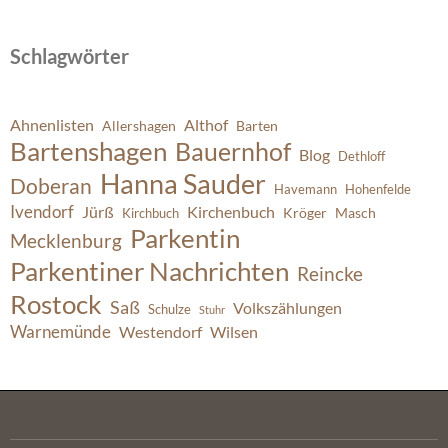
Schlagwörter
Ahnenlisten
Althof
Allershagen
Barten
Bartenshagen
Bauernhof
Blog
Dethloff
Hanna Sauder
Doberan
Havemann
Hohenfelde
Ivendorf
Jürß
Kirchenbuch
Kröger
Masch
Kirchbuch
Parkentin
Mecklenburg
Parkentiner Nachrichten
Reincke
Rostock
Saß
Volkszählungen
Schulze
Stuhr
Warnemünde
Westendorf
Wilsen