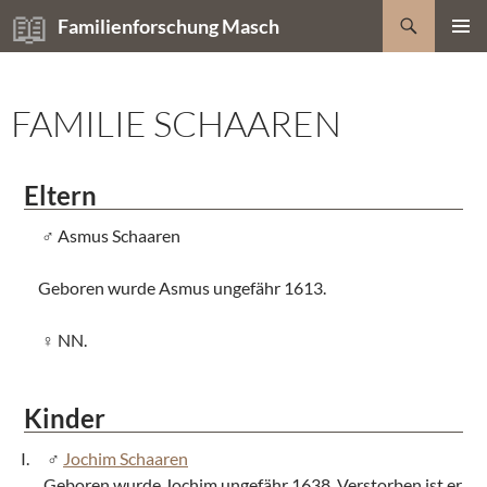
Zum
Suchen
Familienforschung Masch
Inhalt
PRIMÄR
springen
MENÜ
FAMILIE SCHAAREN
Eltern
Asmus Schaaren
Geboren wurde Asmus ungefähr 1613.
NN.
Kinder
Jochim Schaaren
Geboren wurde Jochim ungefähr 1638. Verstorben ist er