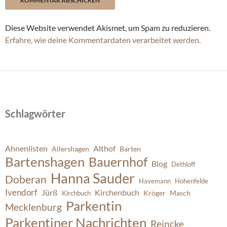
Diese Website verwendet Akismet, um Spam zu reduzieren.
Erfahre, wie deine Kommentardaten verarbeitet werden.
Schlagwörter
Ahnenlisten
Althof
Allershagen
Barten
Bartenshagen
Bauernhof
Blog
Dethloff
Hanna Sauder
Doberan
Havemann
Hohenfelde
Ivendorf
Jürß
Kirchenbuch
Kröger
Masch
Kirchbuch
Parkentin
Mecklenburg
Parkentiner Nachrichten
Reincke