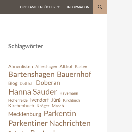
ORTSFAMILIENBÜCHER
INFORMATION
Schlagwörter
Ahnenlisten
Althof
Allershagen
Barten
Bartenshagen
Bauernhof
Doberan
Blog
Dethloff
Hanna Sauder
Havemann
Ivendorf
Jürß
Hohenfelde
Kirchbuch
Kirchenbuch
Kröger
Masch
Parkentin
Mecklenburg
Parkentiner Nachrichten