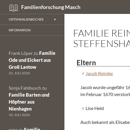
Suchen
Familienforschung Masch
Zum
ORTSFAMILIENBÜCHER
Inhalt
FAMILIE RE
springen
INFORMATION
STEFFENSH
Frank Löper
zu
Familie
Ode und Eickert aus
Eltern
Groß Lantow
Jacob Reinike
22. JULI 2026
Jacob wurde ungefähr 16
Sonja Fahlbusch
zu
im Februar 1670 verstor
Familie Barten und
Höpfner aus
Lise Held
Nienhagen
10. JULI 2026
Auch bekannt als Elisabe
rene
zu
Familie