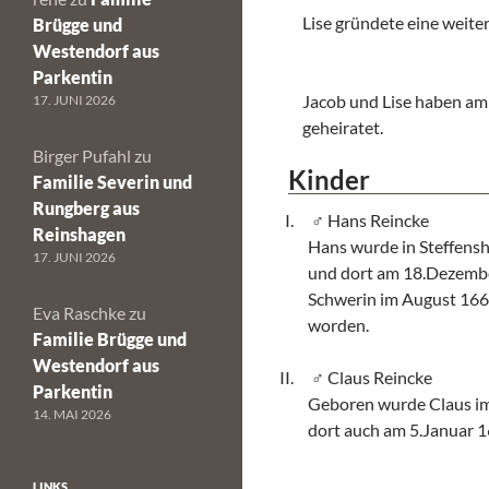
Lise gründete eine weite
Brügge und
Westendorf aus
Parkentin
Jacob und Lise haben am
17. JUNI 2026
geheiratet.
Birger Pufahl
zu
Kinder
Familie Severin und
Rungberg aus
Hans Reincke
Reinshagen
Hans wurde in Steffen
17. JUNI 2026
und dort am 18.Dezember
Schwerin im August 166
Eva Raschke
zu
worden.
Familie Brügge und
Westendorf aus
Claus Reincke
Parkentin
Geboren wurde Claus im
14. MAI 2026
dort auch am 5.Januar 1
LINKS