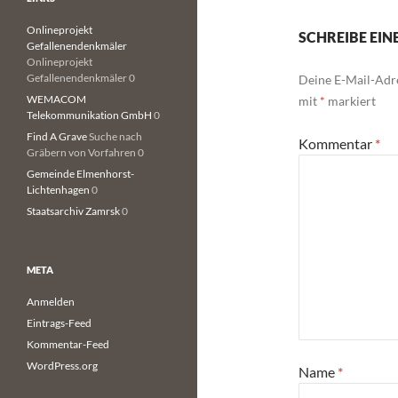
Onlineprojekt
SCHREIBE EI
Gefallenendenkmäler
Onlineprojekt
Gefallenendenkmäler 0
Deine E-Mail-Adre
WEMACOM
mit
*
markiert
Telekommunikation GmbH
0
Find A Grave
Suche nach
Kommentar
*
Gräbern von Vorfahren 0
Gemeinde Elmenhorst-
Lichtenhagen
0
Staatsarchiv Zamrsk
0
META
Anmelden
Eintrags-Feed
Kommentar-Feed
WordPress.org
Name
*