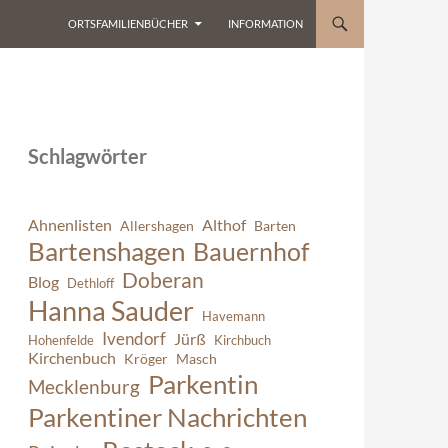
ORTSFAMILIENBÜCHER
INFORMATION
Schlagwörter
Ahnenlisten
Althof
Allershagen
Barten
Bartenshagen
Bauernhof
Doberan
Blog
Dethloff
Hanna Sauder
Havemann
Ivendorf
Jürß
Hohenfelde
Kirchbuch
Kirchenbuch
Kröger
Masch
Parkentin
Mecklenburg
Parkentiner Nachrichten