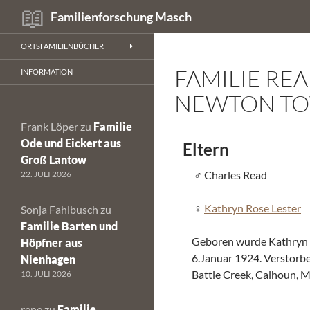
Suchen
Familienforschung Masch
Zum
ORTSFAMILIENBÜCHER
Inhalt
FAMILIE RE
springen
INFORMATION
NEWTON TO
Frank Löper
zu
Familie
Ode und Eickert aus
Eltern
Groß Lantow
Charles Read
22. JULI 2026
Kathryn Rose Lester
Sonja Fahlbusch
zu
Familie Barten und
Geboren wurde Kathryn i
Höpfner aus
6.Januar 1924. Verstorb
Nienhagen
Battle Creek, Calhoun, M
10. JULI 2026
rene
zu
Familie