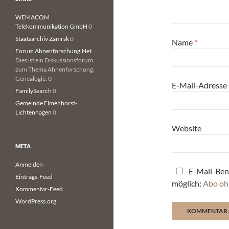
WEMACOM
Telekommunikation GmbH
0
Staatsarchiv Zamrsk
0
Name
*
Forum Ahnenforschung.Net
Dies ist ein Diskussionsforum
zum Thema Ahnenforschung,
Genealogie. 0
E-Mail-Adresse
FamilySearch
0
Gemeinde Elmenhorst-
Lichtenhagen
0
Website
META
Anmelden
E-Mail-Ben
Eintrags-Feed
möglich:
Abo oh
Kommentar-Feed
WordPress.org