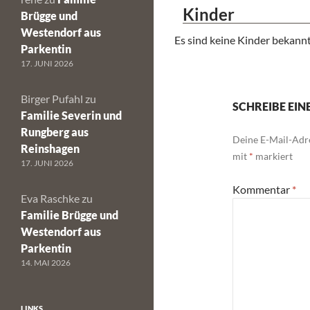
Kinder
Brügge und
Westendorf aus
Es sind keine Kinder bekannt
Parkentin
17. JUNI 2026
Birger Pufahl
zu
SCHREIBE EI
Familie Severin und
Rungberg aus
Deine E-Mail-Adre
Reinshagen
mit
*
markiert
17. JUNI 2026
Kommentar
*
Eva Raschke
zu
Familie Brügge und
Westendorf aus
Parkentin
14. MAI 2026
LINKS