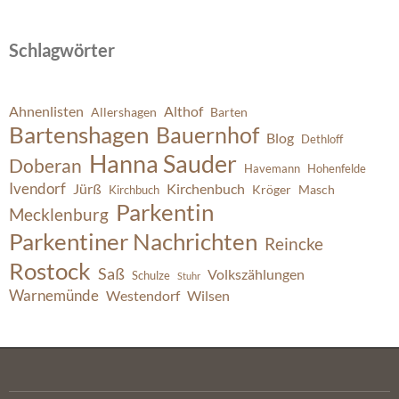
Schlagwörter
Ahnenlisten
Althof
Allershagen
Barten
Bartenshagen
Bauernhof
Blog
Dethloff
Hanna Sauder
Doberan
Havemann
Hohenfelde
Ivendorf
Jürß
Kirchenbuch
Kröger
Masch
Kirchbuch
Parkentin
Mecklenburg
Parkentiner Nachrichten
Reincke
Rostock
Saß
Volkszählungen
Schulze
Stuhr
Warnemünde
Westendorf
Wilsen