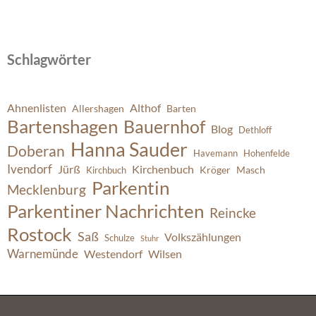
Schlagwörter
Ahnenlisten
Althof
Allershagen
Barten
Bartenshagen
Bauernhof
Blog
Dethloff
Hanna Sauder
Doberan
Havemann
Hohenfelde
Ivendorf
Jürß
Kirchenbuch
Kröger
Masch
Kirchbuch
Parkentin
Mecklenburg
Parkentiner Nachrichten
Reincke
Rostock
Saß
Volkszählungen
Schulze
Stuhr
Warnemünde
Westendorf
Wilsen