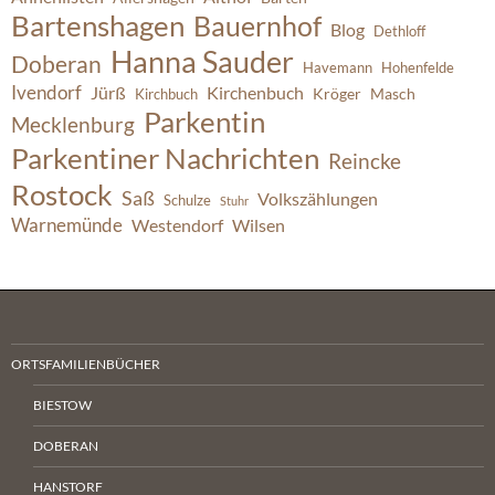
Bartenshagen
Bauernhof
Blog
Dethloff
Hanna Sauder
Doberan
Havemann
Hohenfelde
Ivendorf
Jürß
Kirchenbuch
Kröger
Masch
Kirchbuch
Parkentin
Mecklenburg
Parkentiner Nachrichten
Reincke
Rostock
Saß
Volkszählungen
Schulze
Stuhr
Warnemünde
Westendorf
Wilsen
ORTSFAMILIENBÜCHER
BIESTOW
DOBERAN
HANSTORF