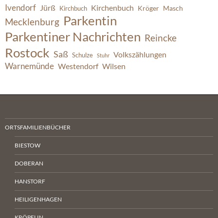
Ivendorf
Jürß
Kirchenbuch
Kröger
Masch
Kirchbuch
Parkentin
Mecklenburg
Parkentiner Nachrichten
Reincke
Rostock
Saß
Volkszählungen
Schulze
Stuhr
Warnemünde
Westendorf
Wilsen
ORTSFAMILIENBÜCHER
BIESTOW
DOBERAN
HANSTORF
HEILIGENHAGEN
KRÖPELIN