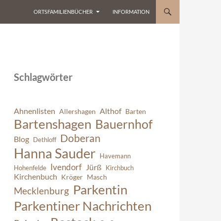
ORTSFAMILIENBÜCHER
INFORMATION
Schlagwörter
Ahnenlisten
Althof
Allershagen
Barten
Bartenshagen
Bauernhof
Doberan
Blog
Dethloff
Hanna Sauder
Havemann
Ivendorf
Jürß
Hohenfelde
Kirchbuch
Kirchenbuch
Kröger
Masch
Parkentin
Mecklenburg
Parkentiner Nachrichten