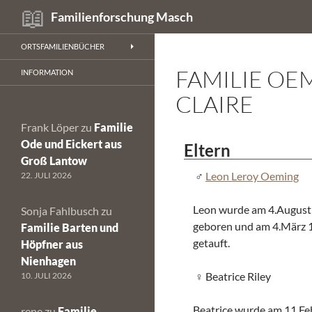
Suchen
Familienforschung Masch
Zum
ORTSFAMILIENBÜCHER
Inhalt
FAMILIE OE
springen
INFORMATION
CLAIRE
Frank Löper
zu
Familie
Ode und Eickert aus
Eltern
Groß Lantow
Leon Leroy Oeming
22. JULI 2026
Leon wurde am 4.August 1
Sonja Fahlbusch
zu
geboren und am 4.März 19
Familie Barten und
getauft.
Höpfner aus
Nienhagen
Beatrice Riley
10. JULI 2026
Beatrice wurde am 11.Feb
rene
zu
Familie