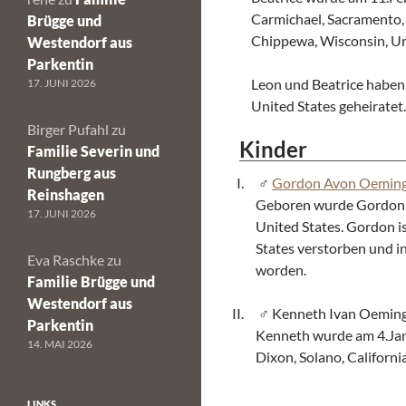
Carmichael, Sacramento, 
Brügge und
Chippewa, Wisconsin, Un
Westendorf aus
Parkentin
Leon und Beatrice haben
17. JUNI 2026
United States geheiratet.
Birger Pufahl
zu
Kinder
Familie Severin und
Rungberg aus
Gordon Avon Oemin
Reinshagen
Geboren wurde Gordon a
17. JUNI 2026
United States. Gordon is
States verstorben und in
Eva Raschke
zu
worden.
Familie Brügge und
Westendorf aus
Kenneth Ivan Oemin
Parkentin
Kenneth wurde am 4.Janu
14. MAI 2026
Dixon, Solano, Californi
LINKS