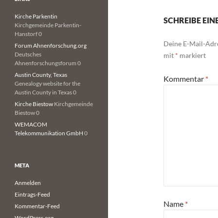
Kirche Parkentin
SCHREIBE EI
Kirchgemeinde Parkentin-
Hanstorf 0
Deine E-Mail-Adre
Forum Ahnenforschung.org
Deutsches
mit
*
markiert
Ahnenforschungsforum 0
Austin County, Texas
Kommentar
*
Genealogy website for the
Austin County in Texas 0
Kirche Biestow
Kirchgemeinde
Biestow 0
WEMACOM
Telekommunikation GmbH
0
META
Anmelden
Eintrags-Feed
Name
*
Kommentar-Feed
WordPress.org