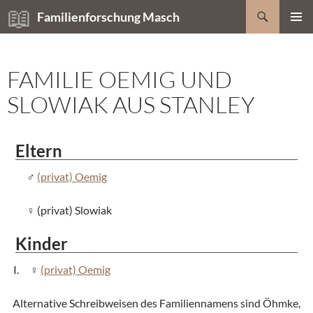
Zum
Suchen
Familienforschung Masch
Inhalt
PRIMÄR
springen
MENÜ
FAMILIE OEMIG UND
SLOWIAK AUS STANLEY
Eltern
(privat) Oemig
(privat) Slowiak
Kinder
(privat) Oemig
Alternative Schreibweisen des Familiennamens sind Öhmke,