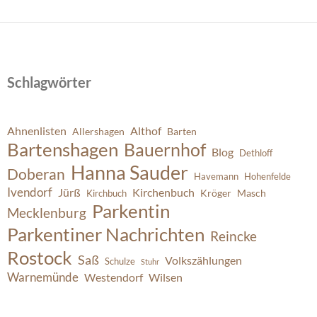
Schlagwörter
Ahnenlisten
Althof
Allershagen
Barten
Bartenshagen
Bauernhof
Blog
Dethloff
Hanna Sauder
Doberan
Havemann
Hohenfelde
Ivendorf
Jürß
Kirchenbuch
Kröger
Masch
Kirchbuch
Parkentin
Mecklenburg
Parkentiner Nachrichten
Reincke
Rostock
Saß
Volkszählungen
Schulze
Stuhr
Warnemünde
Westendorf
Wilsen