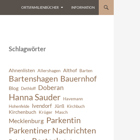
ORTSFAMILIENBÜCHER
INFORMATION
Schlagwörter
Ahnenlisten
Althof
Allershagen
Barten
Bartenshagen
Bauernhof
Doberan
Blog
Dethloff
Hanna Sauder
Havemann
Ivendorf
Jürß
Hohenfelde
Kirchbuch
Kirchenbuch
Kröger
Masch
Parkentin
Mecklenburg
Parkentiner Nachrichten