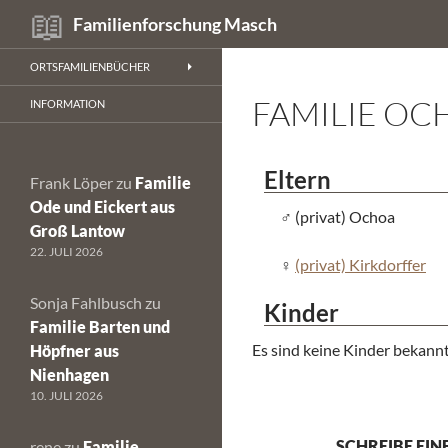
Suchen
Familienforschung Masch
Zum
ORTSFAMILIENBÜCHER
Inhalt
FAMILIE OC
springen
INFORMATION
Eltern
Frank Löper
zu
Familie
Ode und Eickert aus
(privat) Ochoa
Groß Lantow
22. JULI 2026
(privat) Kirkdorffer
Sonja Fahlbusch
zu
Kinder
Familie Barten und
Es sind keine Kinder bekannt
Höpfner aus
Nienhagen
10. JULI 2026
SCHREIBE EI
rene
zu
Familie