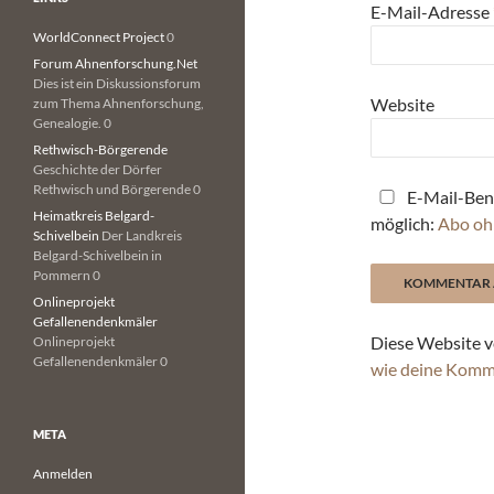
E-Mail-Adresse
WorldConnect Project
0
Forum Ahnenforschung.Net
Dies ist ein Diskussionsforum
Website
zum Thema Ahnenforschung,
Genealogie. 0
Rethwisch-Börgerende
Geschichte der Dörfer
Rethwisch und Börgerende 0
E-Mail-Ben
Heimatkreis Belgard-
möglich:
Abo oh
Schivelbein
Der Landkreis
Belgard-Schivelbein in
Pommern 0
Onlineprojekt
Gefallenendenkmäler
Diese Website v
Onlineprojekt
Gefallenendenkmäler 0
wie deine Komm
META
Anmelden