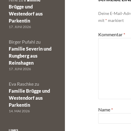
Brügge und
Westendorf aus
Deine E-Mail-Adre
Parkentin
mit
*
markiert
17. JUNI 2026
Kommentar
*
Birger Pufahl
zu
Familie Severin und
Rungberg aus
Reinshagen
17. JUNI 2026
Eva Raschke
zu
Familie Brügge und
Westendorf aus
Parkentin
Name
*
14. MAI 2026
LINKS