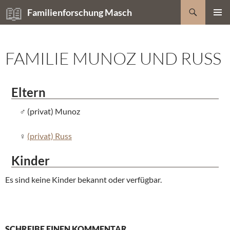
Zum
Suchen
Familienforschung Masch
Inhalt
PRIMÄR
springen
MENÜ
FAMILIE MUNOZ UND RUSS
Eltern
(privat) Munoz
(privat) Russ
Kinder
Es sind keine Kinder bekannt oder verfügbar.
SCHREIBE EINEN KOMMENTAR