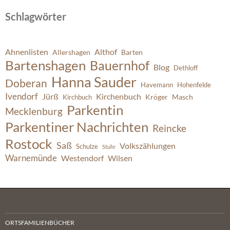
Schlagwörter
Ahnenlisten
Althof
Allershagen
Barten
Bartenshagen
Bauernhof
Blog
Dethloff
Hanna Sauder
Doberan
Havemann
Hohenfelde
Ivendorf
Jürß
Kirchenbuch
Kröger
Masch
Kirchbuch
Parkentin
Mecklenburg
Parkentiner Nachrichten
Reincke
Rostock
Saß
Volkszählungen
Schulze
Stuhr
Warnemünde
Westendorf
Wilsen
ORTSFAMILIENBÜCHER