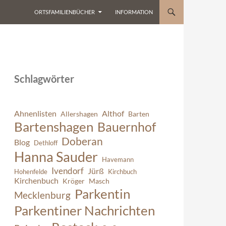
ORTSFAMILIENBÜCHER
INFORMATION
Schlagwörter
Ahnenlisten
Althof
Allershagen
Barten
Bartenshagen
Bauernhof
Doberan
Blog
Dethloff
Hanna Sauder
Havemann
Ivendorf
Jürß
Hohenfelde
Kirchbuch
Kirchenbuch
Kröger
Masch
Parkentin
Mecklenburg
Parkentiner Nachrichten