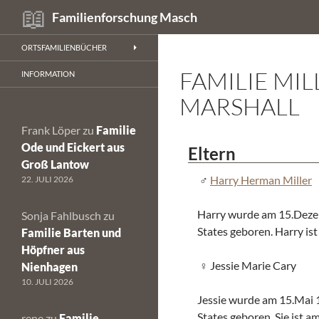
Suchen
Familienforschung Masch
Zum
ORTSFAMILIENBÜCHER
Inhalt
FAMILIE MI
springen
INFORMATION
MARSHALL
Frank Löper
zu
Familie
Ode und Eickert aus
Eltern
Groß Lantow
Harry Herman Miller
22. JULI 2026
Harry wurde am 15.Deze
Sonja Fahlbusch
zu
States geboren. Harry ist
Familie Barten und
Höpfner aus
Jessie Marie Cary
Nienhagen
10. JULI 2026
Jessie wurde am 15.Mai 
States geboren. Sie ist 
rene
zu
Familie