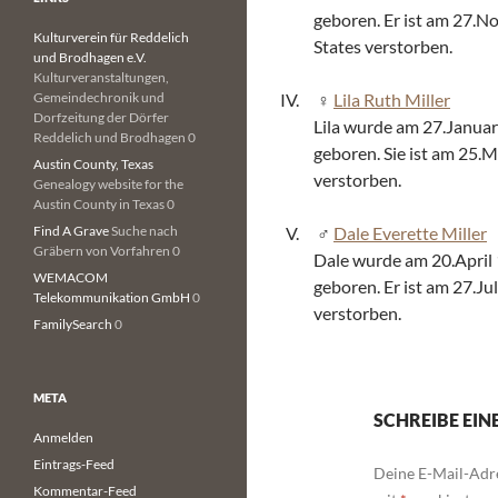
geboren. Er ist am 27.N
Kulturverein für Reddelich
States verstorben.
und Brodhagen e.V.
Kulturveranstaltungen,
Gemeindechronik und
Lila Ruth Miller
Dorfzeitung der Dörfer
Lila wurde am 27.Januar
Reddelich und Brodhagen 0
geboren. Sie ist am 25.
Austin County, Texas
verstorben.
Genealogy website for the
Austin County in Texas 0
Find A Grave
Suche nach
Dale Everette Miller
Gräbern von Vorfahren 0
Dale wurde am 20.April 
WEMACOM
geboren. Er ist am 27.Ju
Telekommunikation GmbH
0
verstorben.
FamilySearch
0
META
SCHREIBE EI
Anmelden
Eintrags-Feed
Deine E-Mail-Adre
Kommentar-Feed