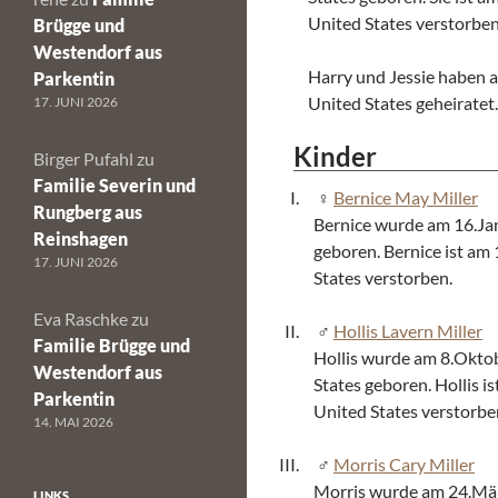
United States verstorben
Brügge und
Westendorf aus
Harry und Jessie haben 
Parkentin
United States geheiratet.
17. JUNI 2026
Kinder
Birger Pufahl
zu
Familie Severin und
Bernice May Miller
Rungberg aus
Bernice wurde am 16.Ja
Reinshagen
geboren. Bernice ist am
17. JUNI 2026
States verstorben.
Eva Raschke
zu
Hollis Lavern Miller
Familie Brügge und
Hollis wurde am 8.Okto
Westendorf aus
States geboren. Hollis i
Parkentin
United States verstorbe
14. MAI 2026
Morris Cary Miller
Morris wurde am 24.Mär
LINKS