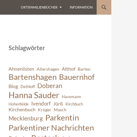
ORTSFAMILIENBÜCHER
INFORMATION
Schlagwörter
Ahnenlisten
Althof
Allershagen
Barten
Bartenshagen
Bauernhof
Doberan
Blog
Dethloff
Hanna Sauder
Havemann
Ivendorf
Jürß
Hohenfelde
Kirchbuch
Kirchenbuch
Kröger
Masch
Parkentin
Mecklenburg
Parkentiner Nachrichten