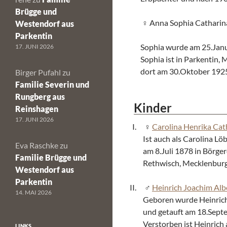
Brügge und
Anna Sophia Catharin
Westendorf aus
Parkentin
Sophia wurde am 25.Janu
17. JUNI 2026
Sophia ist in Parkentin
dort am 30.Oktober 1925
Birger Pufahl
zu
Familie Severin und
Rungberg aus
Kinder
Reinshagen
17. JUNI 2026
Carolina Henrika Cat
Ist auch als Carolina L
Eva Raschke
zu
am 8.Juli 1878 in Börge
Familie Brügge und
Rethwisch, Mecklenburg
Westendorf aus
Parkentin
Heinrich Joachim Alb
14. MAI 2026
Geboren wurde Heinrich
und getauft am 18.Sept
Verstorben ist Heinric
LINKS