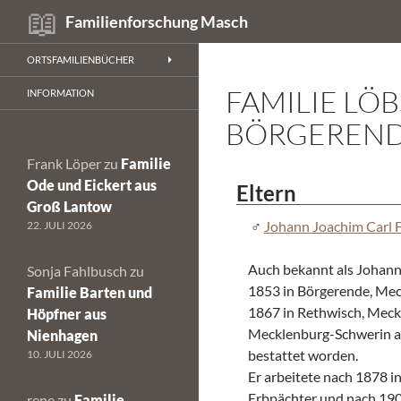
Suchen
Familienforschung Masch
Zum
ORTSFAMILIENBÜCHER
Inhalt
FAMILIE LÖB
springen
INFORMATION
BÖRGEREN
Frank Löper
zu
Familie
Ode und Eickert aus
Eltern
Groß Lantow
Johann Joachim Carl F
22. JULI 2026
Auch bekannt als Johann
Sonja Fahlbusch
zu
1853 in Börgerende, Mec
Familie Barten und
1867 in Rethwisch, Meckl
Höpfner aus
Mecklenburg-Schwerin a
Nienhagen
bestattet worden.
10. JULI 2026
Er arbeitete nach 1878 i
Erbpächter und nach 1900
rene
zu
Familie