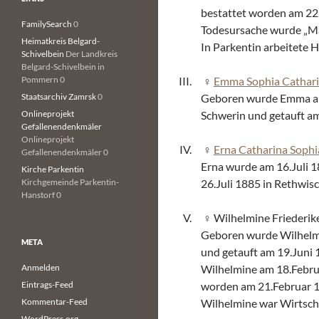
bestattet worden am 22
FamilySearch
0
Todesursache wurde „M
Heimatkreis Belgard-
In Parkentin arbeitete H
Schivelbein
Der Landkreis
Belgard-Schivelbein in
Pommern 0
Emma Sophia Cathari
Staatsarchiv Zamrsk
0
Geboren wurde Emma am
Onlineprojekt
Schwerin und getauft a
Gefallenendenkmäler
Onlineprojekt
Erna Catharina Sophi
Gefallenendenkmäler 0
Erna wurde am 16.Juli 
Kirche Parkentin
Kirchgemeinde Parkentin-
26.Juli 1885 in Rethwis
Hanstorf 0
Wilhelmine Friederi
Geboren wurde Wilhelm
META
und getauft am 19.Juni 
Anmelden
Wilhelmine am 18.Febru
Eintrags-Feed
worden am 21.Februar 1
Kommentar-Feed
Wilhelmine war Wirtscha
WordPress.org