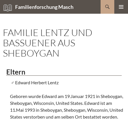
Zum
Suchen
Familienforschung Masch
Inhalt
PRIMÄR
springen
MENÜ
FAMILIE LENTZ UND
BASSUENER AUS
SHEBOYGAN
Eltern
Edward Herbert Lentz
Geboren wurde Edward am 19.Januar 1921 in Sheboygan,
Sheboygan, Wisconsin, United States. Edward ist am
11.Mai 1993 in Sheboygan, Sheboygan, Wisconsin, United
States verstorben und am selben Ort bestattet worden.