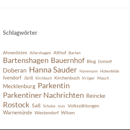
Schlagwörter
Ahnenlisten
Althof
Allershagen
Barten
Bartenshagen
Bauernhof
Blog
Dethloff
Hanna Sauder
Doberan
Havemann
Hohenfelde
Ivendorf
Jürß
Kirchenbuch
Kröger
Masch
Kirchbuch
Parkentin
Mecklenburg
Parkentiner Nachrichten
Reincke
Rostock
Saß
Volkszählungen
Schulze
Stuhr
Warnemünde
Westendorf
Wilsen