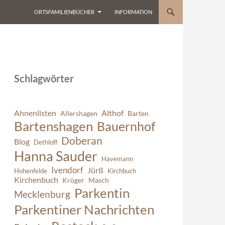
ORTSFAMILIENBÜCHER
INFORMATION
Schlagwörter
Ahnenlisten
Althof
Allershagen
Barten
Bartenshagen
Bauernhof
Doberan
Blog
Dethloff
Hanna Sauder
Havemann
Ivendorf
Jürß
Hohenfelde
Kirchbuch
Kirchenbuch
Kröger
Masch
Parkentin
Mecklenburg
Parkentiner Nachrichten