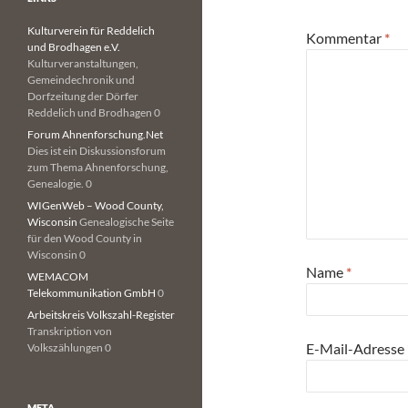
Kulturverein für Reddelich
Kommentar
*
und Brodhagen e.V.
Kulturveranstaltungen,
Gemeindechronik und
Dorfzeitung der Dörfer
Reddelich und Brodhagen 0
Forum Ahnenforschung.Net
Dies ist ein Diskussionsforum
zum Thema Ahnenforschung,
Genealogie. 0
WIGenWeb – Wood County,
Wisconsin
Genealogische Seite
für den Wood County in
Wisconsin 0
Name
*
WEMACOM
Telekommunikation GmbH
0
Arbeitskreis Volkszahl-Register
Transkription von
E-Mail-Adresse
Volkszählungen 0
META