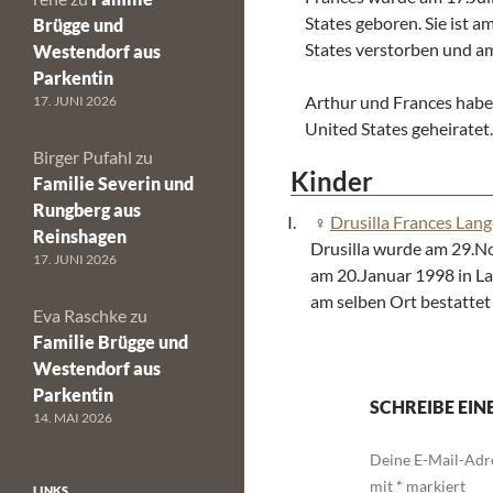
States geboren. Sie ist 
Brügge und
States verstorben und a
Westendorf aus
Parkentin
Arthur und Frances habe
17. JUNI 2026
United States geheiratet.
Birger Pufahl
zu
Kinder
Familie Severin und
Rungberg aus
Drusilla Frances Lang
Reinshagen
Drusilla wurde am 29.No
17. JUNI 2026
am 20.Januar 1998 in La
am selben Ort bestattet
Eva Raschke
zu
Familie Brügge und
Westendorf aus
Parkentin
SCHREIBE EI
14. MAI 2026
Deine E-Mail-Adre
mit
*
markiert
LINKS