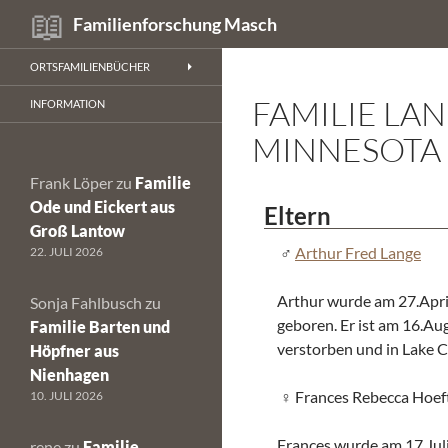
Suchen
Familienforschung Masch
Zum
ORTSFAMILIENBÜCHER
Inhalt
FAMILIE LA
springen
INFORMATION
MINNESOTA
Frank Löper
zu
Familie
Ode und Eickert aus
Eltern
Groß Lantow
Arthur Fred Lange
22. JULI 2026
Arthur wurde am 27.Apri
Sonja Fahlbusch
zu
geboren. Er ist am 16.Au
Familie Barten und
verstorben und in Lake C
Höpfner aus
Nienhagen
Frances Rebecca Hoef
10. JULI 2026
Frances wurde am 17.Jul
rene
zu
Familie