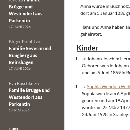
Anna wurde in Buchholz
Brügge und
dort am 5.Januar 1836 ge
Westendorf aus
Parkentin
Hans und Anna haben am
17. JUNI 2026
geheiratet.
Birger Pufahl
zu
Kinder
Familie Severin und
Rungberg aus
Johann Joachim Her
Reinshagen
Geboren wurde Johann 
17. JUNI 2026
und am 5.Juni 1859 in B
Eva Raschke
zu
Sophia Wendula Wil
Familie Brügge und
Sophia wurde am 6.Apri
Westendorf aus
geboren und am 19.April
Parkentin
wurde am 25.März 1877 i
14. MAI 2026
28.Juni 1928 in Stanley
LINKS