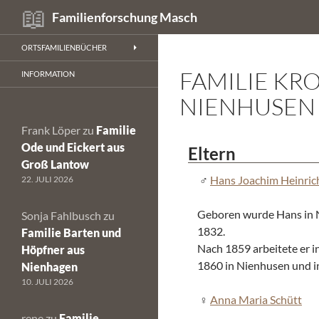
Suchen
Familienforschung Masch
Zum
ORTSFAMILIENBÜCHER
Inhalt
FAMILIE KR
springen
INFORMATION
NIENHUSEN
Frank Löper
zu
Familie
Ode und Eickert aus
Eltern
Groß Lantow
Hans Joachim Heinric
22. JULI 2026
Geboren wurde Hans in 
Sonja Fahlbusch
zu
1832.
Familie Barten und
Nach 1859 arbeitete er i
Höpfner aus
1860 in Nienhusen und i
Nienhagen
10. JULI 2026
Anna Maria Schütt
rene
zu
Familie