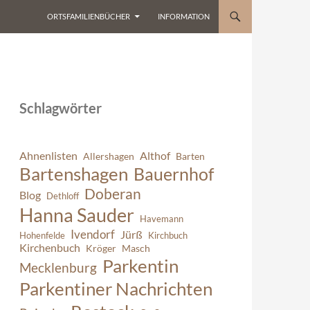
ORTSFAMILIENBÜCHER
INFORMATION
Schlagwörter
Ahnenlisten
Althof
Allershagen
Barten
Bartenshagen
Bauernhof
Doberan
Blog
Dethloff
Hanna Sauder
Havemann
Ivendorf
Jürß
Hohenfelde
Kirchbuch
Kirchenbuch
Kröger
Masch
Parkentin
Mecklenburg
Parkentiner Nachrichten