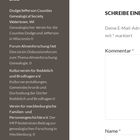
Dodge/Jefferson Counties
SCHREIBE EI
Genealogical Society,
Watertown, WI
Genealogischer Verein für die
Deine E-Mail-Adre
Counties Dodge und Jefferson
mit
*
markiert
in Wisconsin 0
Forum Ahnenforschung.Net
Kommentar
*
Dies ist ein Diskussionsforum
zum Thema Ahnenforschung,
Genealogie. 0
Kulturverein für Reddelich
und Brodhagen e.V.
Kulturveranstaltungen,
Gemeindechronik und
Dorfzeitung der Dörfer
Reddelich und Brodhagen 0
Verein für mecklenburgische
Familien- und
Personengeschichte e.V.
Der
MFP leistet einen Beitrag zur
genealogischen Forschung in
Name
*
Mecklenburg. 0