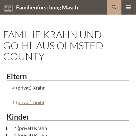
Zum
Suchen
Familienforschung Masch
Inhalt
PRIMÄR
springen
MENÜ
FAMILIE KRAHN UND
GOIHL AUS OLMSTED
COUNTY
Eltern
(privat) Krahn
(privat) Goihl
Kinder
(privat) Krahn
(privat) Krahn