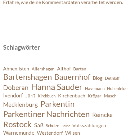
Erfahre, wie deine Kommentardaten verarbeitet werden.
Schlagwörter
Ahnenlisten
Althof
Allershagen
Barten
Bartenshagen
Bauernhof
Blog
Dethloff
Hanna Sauder
Doberan
Havemann
Hohenfelde
Ivendorf
Jürß
Kirchenbuch
Kröger
Masch
Kirchbuch
Parkentin
Mecklenburg
Parkentiner Nachrichten
Reincke
Rostock
Saß
Volkszählungen
Schulze
Stuhr
Warnemünde
Westendorf
Wilsen