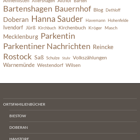
Ahnenlisten
Althof
Allershagen
Barten
Bartenshagen
Bauernhof
Blog
Dethloff
Hanna Sauder
Doberan
Havemann
Hohenfelde
Ivendorf
Jürß
Kirchenbuch
Kröger
Masch
Kirchbuch
Parkentin
Mecklenburg
Parkentiner Nachrichten
Reincke
Rostock
Saß
Volkszählungen
Schulze
Stuhr
Warnemünde
Westendorf
Wilsen
ORTSFAMILIENBÜCHER
BIESTOW
DOBERAN
HANSTORF