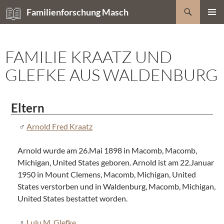
Zum
Suchen
Familienforschung Masch
Inhalt
PRIMÄR
springen
MENÜ
FAMILIE KRAATZ UND
GLEFKE AUS WALDENBURG
Eltern
Arnold Fred Kraatz
Arnold wurde am 26.Mai 1898 in Macomb, Macomb,
Michigan, United States geboren. Arnold ist am 22.Januar
1950 in Mount Clemens, Macomb, Michigan, United
States verstorben und in Waldenburg, Macomb, Michigan,
United States bestattet worden.
Lulu M. Glefke