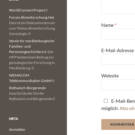
WorldConnect Project
0
Forum Ahnenforschung.Net
Dies ist ein Diskussionsforum
Name
*
zum Thema Ahnenforschung,
Genealogie. 0
Verein für mecklenburgische
Familien- und
E-Mail-Adresse
Personengeschichte e.V.
Der
MFP leistet einen Beitrag zur
genealogischen Forschung in
Mecklenburg. 0
Website
WEMACOM
Telekommunikation GmbH
0
Rethwisch-Börgerende
Geschichte der Dörfer
Rethwisch und Börgerende 0
E-Mail-Ben
möglich:
Abo oh
META
Anmelden