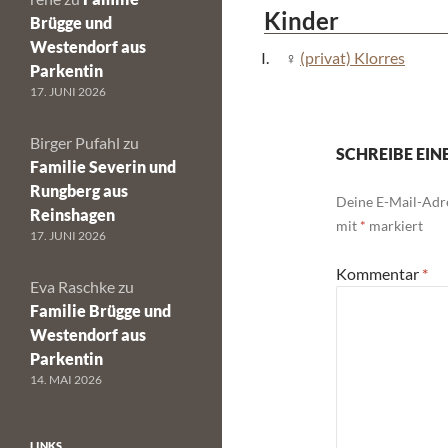
Kinder
Brügge und
Westendorf aus
(privat) Klorres
Parkentin
17. JUNI 2026
Birger Pufahl
zu
SCHREIBE EI
Familie Severin und
Rungberg aus
Deine E-Mail-Adre
Reinshagen
mit
*
markiert
17. JUNI 2026
Kommentar
*
Eva Raschke
zu
Familie Brügge und
Westendorf aus
Parkentin
14. MAI 2026
LINKS