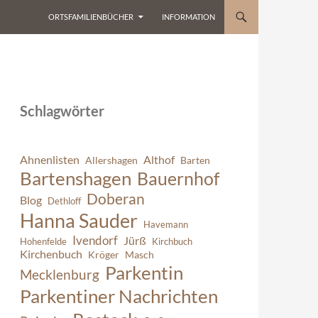
ORTSFAMILIENBÜCHER
INFORMATION
Schlagwörter
Ahnenlisten
Althof
Allershagen
Barten
Bartenshagen
Bauernhof
Doberan
Blog
Dethloff
Hanna Sauder
Havemann
Ivendorf
Jürß
Hohenfelde
Kirchbuch
Kirchenbuch
Kröger
Masch
Parkentin
Mecklenburg
Parkentiner Nachrichten