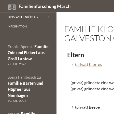
Suchen
Familienforschung Masch
Zum
ORTSFAMILIENBÜCHER
Inhalt
FAMILIE KL
springen
INFORMATION
GALVESTON
Frank Löper
zu
Familie
Ode und Eickert aus
Eltern
Groß Lantow
(privat) Klorres
22. JULI 2026
Sonja Fahlbusch
zu
(privat) gründete eine we
Familie Barten und
(privat) gründete eine we
Höpfner aus
Nienhagen
10. JULI 2026
(privat) Beebe
rene
zu
Familie