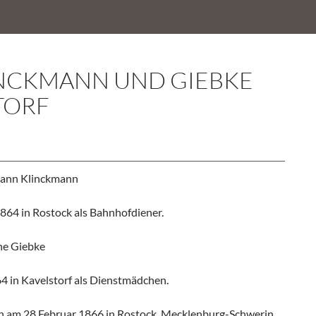
INCKMANN UND GIEBKE
TORF
ann Klinckmann
864 in Rostock als Bahnhofdiener.
ne Giebke
4 in Kavelstorf als Dienstmädchen.
n am 28.Februar 1866 in Rostock, Mecklenburg-Schwerin