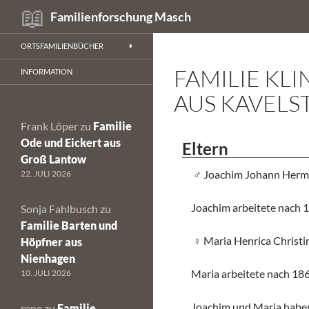
Suchen
Familienforschung Masch
Zum
ORTSFAMILIENBÜCHER
Inhalt
FAMILIE KL
springen
INFORMATION
AUS KAVELS
Frank Löper
zu
Familie
Ode und Eickert aus
Eltern
Groß Lantow
Joachim Johann Herm
22. JULI 2026
Joachim arbeitete nach 1
Sonja Fahlbusch
zu
Familie Barten und
Maria Henrica Christi
Höpfner aus
Nienhagen
Maria arbeitete nach 186
10. JULI 2026
Joachim und Maria habe
rene
zu
Familie