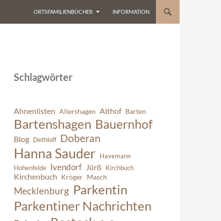
ORTSFAMILIENBÜCHER
INFORMATION
Schlagwörter
Ahnenlisten
Althof
Allershagen
Barten
Bartenshagen
Bauernhof
Doberan
Blog
Dethloff
Hanna Sauder
Havemann
Ivendorf
Jürß
Hohenfelde
Kirchbuch
Kirchenbuch
Kröger
Masch
Parkentin
Mecklenburg
Parkentiner Nachrichten