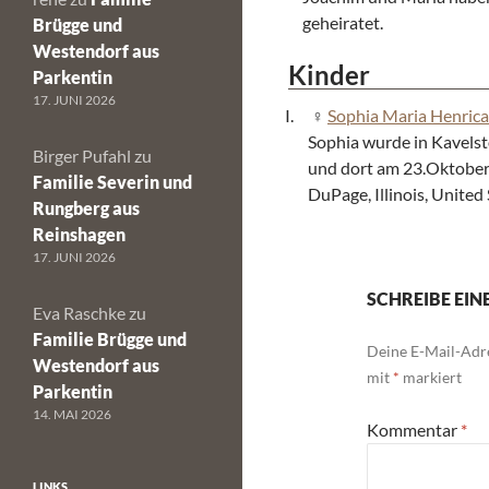
geheiratet.
Brügge und
Westendorf aus
Kinder
Parkentin
17. JUNI 2026
Sophia Maria Henric
Sophia wurde in Kavels
Birger Pufahl
zu
und dort am 23.Oktober 
Familie Severin und
DuPage, Illinois, United
Rungberg aus
Reinshagen
17. JUNI 2026
SCHREIBE EI
Eva Raschke
zu
Familie Brügge und
Deine E-Mail-Adre
Westendorf aus
mit
*
markiert
Parkentin
14. MAI 2026
Kommentar
*
LINKS