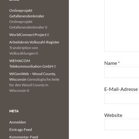
Onlineprojekt
Gefallenendenkmäler
Onlineprojekt
Gefallenendenkmäler 0
WorldConnect Project
0
Arbeitskreis Volkszahl-Register
Transkription von
Volkszählungen 0
WEMACOM
Name
*
Telekommunikation GmbH
0
WIGenWeb – Wood County,
Wisconsin
Genealogische Seite
für den Wood County in
E-Mail-Adresse
Wisconsin 0
META
Website
Anmelden
Eintrags-Feed
Kommentar-Feed