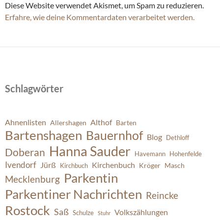
Diese Website verwendet Akismet, um Spam zu reduzieren.
Erfahre, wie deine Kommentardaten verarbeitet werden.
Schlagwörter
Ahnenlisten
Althof
Allershagen
Barten
Bartenshagen
Bauernhof
Blog
Dethloff
Hanna Sauder
Doberan
Havemann
Hohenfelde
Ivendorf
Jürß
Kirchenbuch
Kröger
Masch
Kirchbuch
Parkentin
Mecklenburg
Parkentiner Nachrichten
Reincke
Rostock
Saß
Volkszählungen
Schulze
Stuhr