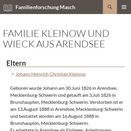
Zum
Suchen
Familienforschung Masch
Inhalt
PRIMÄR
springen
MENÜ
FAMILIE KLEINOW UND
WIECK AUS ARENDSEE
Eltern
Johann Heinrich Christian Kleinow
Geboren wurde Johann am 30.Juni 1826 in Arendsee,
Mecklenburg-Schwerin und getauft am 3.Juli 1826 in
Brunshaupten, Mecklenburg-Schwerin. Verstorben ist er
am 13.August 1888 in Arendsee, Mecklenburg-Schwerin
und bestattet worden am 16.August 1888 in
Brunshaupten, Mecklenburg-Schwerin.
Er arbeitete in Arendsee als Einlieger, Arbeitsmann,