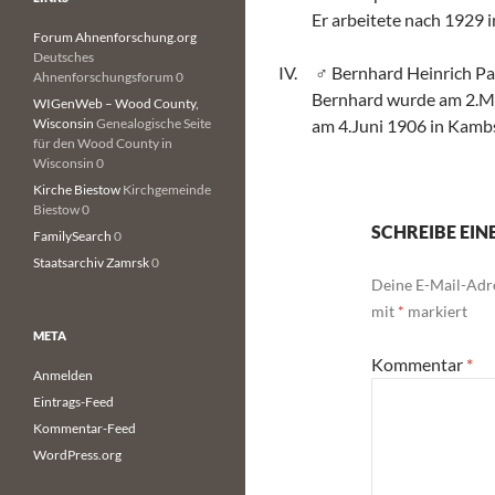
Er arbeitete nach 1929 i
Forum Ahnenforschung.org
Deutsches
Bernhard Heinrich P
Ahnenforschungsforum 0
Bernhard wurde am 2.Ma
WIGenWeb – Wood County,
Wisconsin
Genealogische Seite
am 4.Juni 1906 in Kamb
für den Wood County in
Wisconsin 0
Kirche Biestow
Kirchgemeinde
Biestow 0
SCHREIBE EI
FamilySearch
0
Staatsarchiv Zamrsk
0
Deine E-Mail-Adre
mit
*
markiert
META
Kommentar
*
Anmelden
Eintrags-Feed
Kommentar-Feed
WordPress.org