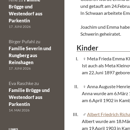
und getauft am 24.Febru
Brügge und
In Schwaan arbeitete E
Westendorf aus
Parkentin
Joachim und Emma habe
17. JUNI 2026
Schwerin geheiratet.
Birger Pufahl
zu
Kinder
Familie Severin und
Rungberg aus
Meta Frieda Emma K
Reinshagen
Ist auch als Meta Klei
17. JUNI 2026
am 22.Juni 1897 geboren
Eva Raschke
zu
Anna Auguste Henrie
Familie Brügge und
Anna wurde am 6.März 1
Westendorf aus
am 6.April 1902 in Kam
Parkentin
14. MAI 2026
Albert Friedrich Rich
Albert wurde am 18.Mär
am 19.April 1903 in Ka
LINKS