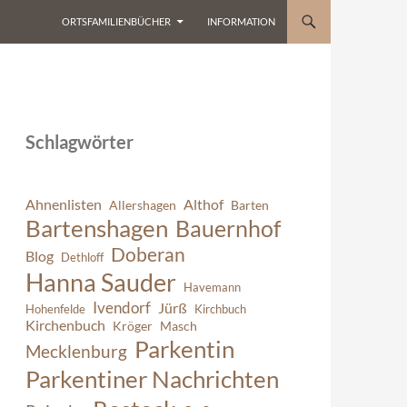
ORTSFAMILIENBÜCHER
INFORMATION
Schlagwörter
Ahnenlisten
Althof
Allershagen
Barten
Bartenshagen
Bauernhof
Doberan
Blog
Dethloff
Hanna Sauder
Havemann
Ivendorf
Jürß
Hohenfelde
Kirchbuch
Kirchenbuch
Kröger
Masch
Parkentin
Mecklenburg
Parkentiner Nachrichten