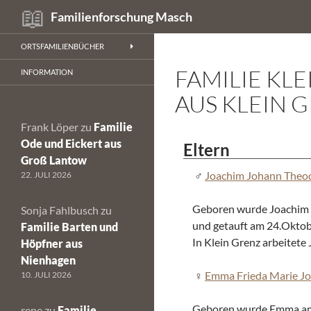
Suchen
Familienforschung Masch
Zum
ORTSFAMILIENBÜCHER
Inhalt
FAMILIE K
springen
INFORMATION
AUS KLEIN 
Frank Löper
zu
Familie
Ode und Eickert aus
Eltern
Groß Lantow
Joachim Johann Theo
22. JULI 2026
Geboren wurde Joachim 
Sonja Fahlbusch
zu
und getauft am 24.Oktob
Familie Barten und
In Klein Grenz arbeitete
Höpfner aus
Nienhagen
Emma Frieda Marie J
10. JULI 2026
Geboren wurde Emma am 
rene
zu
Familie