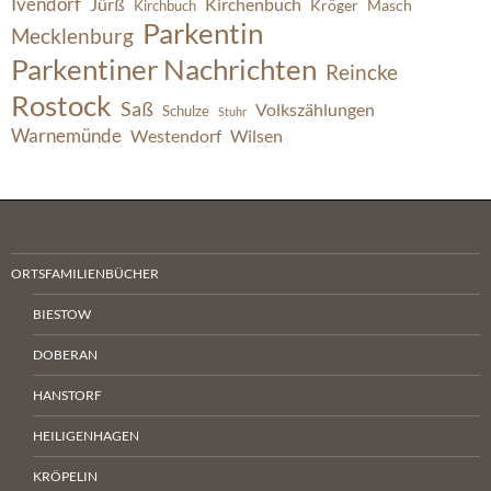
Ivendorf
Jürß
Kirchenbuch
Kröger
Masch
Kirchbuch
Parkentin
Mecklenburg
Parkentiner Nachrichten
Reincke
Rostock
Saß
Volkszählungen
Schulze
Stuhr
Warnemünde
Westendorf
Wilsen
ORTSFAMILIENBÜCHER
BIESTOW
DOBERAN
HANSTORF
HEILIGENHAGEN
KRÖPELIN