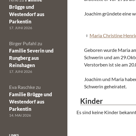
Brügge und
Joachim gründete eine we
Westendorf aus
Parkentin
17. JUNI 2026
Maria Christine Henri
Birger Pufahl
zu
Geboren wurde Maria am
Familie Severin und
Schwerin und am 29.Okto
Rungberg aus
Verstorben ist sie am 20
Reinshagen
17. JUNI 2026
Joachim und Maria habe
Schwerin geheiratet.
Eva Raschke
zu
Familie Brügge und
Kinder
Westendorf aus
Parkentin
Es sind keine Kinder bekannt
14. MAI 2026
LINKS