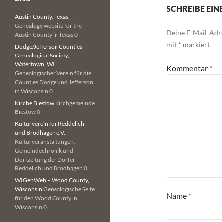
SCHREIBE EI
Austin County, Texas
Genealogy website for the
Deine E-Mail-Adre
Austin County in Texas 0
mit
*
markiert
Dodge/Jefferson Counties
Genealogical Society,
Watertown, WI
Kommentar
*
Genealogischer Verein für die
Counties Dodge und Jefferson
in Wisconsin 0
Kirche Biestow
Kirchgemeinde
Biestow 0
Kulturverein für Reddelich
und Brodhagen e.V.
Kulturveranstaltungen,
Gemeindechronik und
Dorfzeitung der Dörfer
Reddelich und Brodhagen 0
WIGenWeb – Wood County,
Wisconsin
Genealogische Seite
Name
*
für den Wood County in
Wisconsin 0