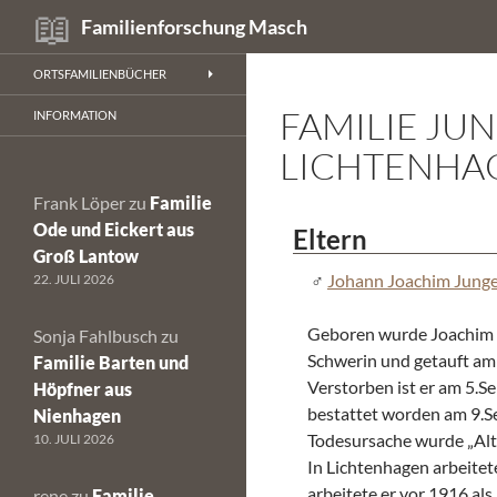
Suchen
Familienforschung Masch
Zum
ORTSFAMILIENBÜCHER
Inhalt
FAMILIE JU
springen
INFORMATION
LICHTENHA
Frank Löper
zu
Familie
Ode und Eickert aus
Eltern
Groß Lantow
Johann Joachim Jung
22. JULI 2026
Geboren wurde Joachim 
Sonja Fahlbusch
zu
Schwerin und getauft am
Familie Barten und
Verstorben ist er am 5.
Höpfner aus
bestattet worden am 9.S
Nienhagen
Todesursache wurde „Al
10. JULI 2026
In Lichtenhagen arbeitet
arbeitete er vor 1916 al
rene
zu
Familie