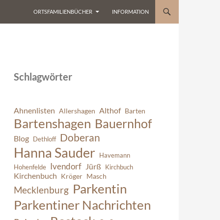
ORTSFAMILIENBÜCHER
INFORMATION
Schlagwörter
Ahnenlisten
Althof
Allershagen
Barten
Bartenshagen
Bauernhof
Doberan
Blog
Dethloff
Hanna Sauder
Havemann
Ivendorf
Jürß
Hohenfelde
Kirchbuch
Kirchenbuch
Kröger
Masch
Parkentin
Mecklenburg
Parkentiner Nachrichten