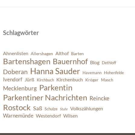
Schlagwörter
Ahnenlisten
Althof
Allershagen
Barten
Bartenshagen
Bauernhof
Blog
Dethloff
Hanna Sauder
Doberan
Havemann
Hohenfelde
Ivendorf
Jürß
Kirchenbuch
Kröger
Masch
Kirchbuch
Parkentin
Mecklenburg
Parkentiner Nachrichten
Reincke
Rostock
Saß
Volkszählungen
Schulze
Stuhr
Warnemünde
Westendorf
Wilsen