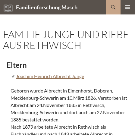
Zum
Suchen
Familienforschung Masch
Inhalt
PRIMÄR
springen
MENÜ
FAMILIE JUNGE UND RIEBE
AUS RETHWISCH
Eltern
Joachim Heinrich Albrecht Junge
Geboren wurde Albrecht in Elmenhorst, Doberan,
Mecklenburg-Schwerin am 10.März 1826. Verstorben ist
Albrecht am 24.November 1885 in Rethwisch,
Mecklenburg-Schwerin und dort auch am 27.November
1885 bestattet worden.
Nach 1879 arbeitete Albrecht in Rethwisch als
Fischhändler und nach 1849 arbeitete Albrecht in