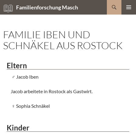
Zum
Suchen
Familienforschung Masch
Inhalt
PRIMÄR
springen
MENÜ
FAMILIE IBEN UND
SCHNÄKEL AUS ROSTOCK
Eltern
Jacob Iben
Jacob arbeitete in Rostock als Gastwirt.
Sophia Schnäkel
Kinder