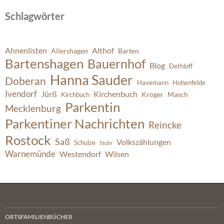
Schlagwörter
Ahnenlisten
Althof
Allershagen
Barten
Bartenshagen
Bauernhof
Blog
Dethloff
Hanna Sauder
Doberan
Havemann
Hohenfelde
Ivendorf
Jürß
Kirchenbuch
Kröger
Masch
Kirchbuch
Parkentin
Mecklenburg
Parkentiner Nachrichten
Reincke
Rostock
Saß
Volkszählungen
Schulze
Stuhr
Warnemünde
Westendorf
Wilsen
ORTSFAMILIENBÜCHER