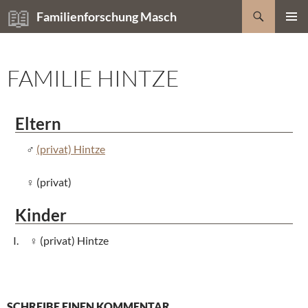
Zum
Suchen
Familienforschung Masch
Inhalt
PRIMÄR
springen
MENÜ
FAMILIE HINTZE
Eltern
(privat) Hintze
(privat)
Kinder
(privat) Hintze
SCHREIBE EINEN KOMMENTAR