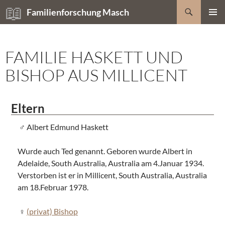
Zum
Suchen
Familienforschung Masch
Inhalt
PRIMÄR
springen
MENÜ
FAMILIE HASKETT UND
BISHOP AUS MILLICENT
Eltern
Albert Edmund Haskett
Wurde auch Ted genannt. Geboren wurde Albert in
Adelaide, South Australia, Australia am 4.Januar 1934.
Verstorben ist er in Millicent, South Australia, Australia
am 18.Februar 1978.
(privat) Bishop