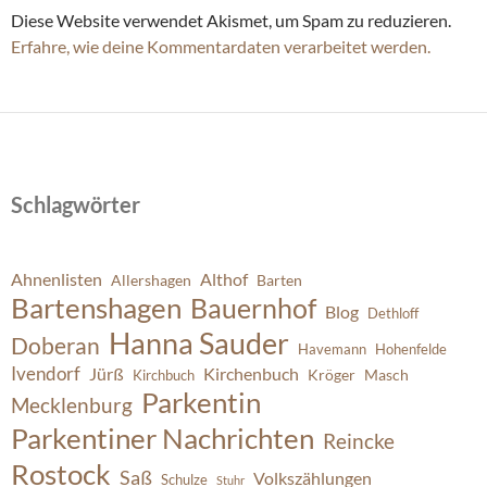
Diese Website verwendet Akismet, um Spam zu reduzieren.
Erfahre, wie deine Kommentardaten verarbeitet werden.
Schlagwörter
Ahnenlisten
Althof
Allershagen
Barten
Bartenshagen
Bauernhof
Blog
Dethloff
Hanna Sauder
Doberan
Havemann
Hohenfelde
Ivendorf
Jürß
Kirchenbuch
Kröger
Masch
Kirchbuch
Parkentin
Mecklenburg
Parkentiner Nachrichten
Reincke
Rostock
Saß
Volkszählungen
Schulze
Stuhr