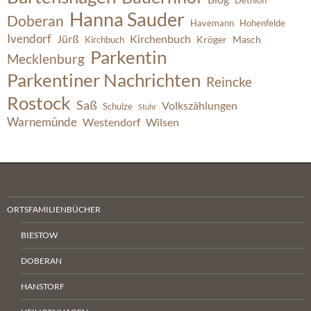
Dethloff
Hanna Sauder
Doberan
Havemann
Hohenfelde
Ivendorf
Jürß
Kirchenbuch
Kröger
Masch
Kirchbuch
Parkentin
Mecklenburg
Parkentiner Nachrichten
Reincke
Rostock
Saß
Volkszählungen
Schulze
Stuhr
Warnemünde
Westendorf
Wilsen
ORTSFAMILIENBÜCHER
BIESTOW
DOBERAN
HANSTORF