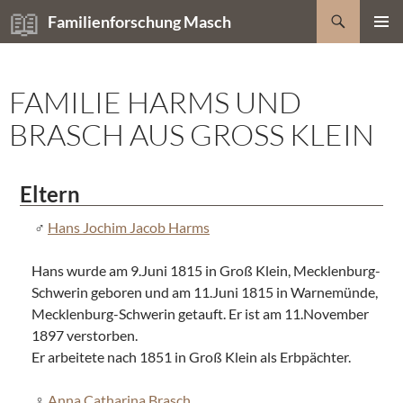
Zum
Suchen
Familienforschung Masch
Inhalt
PRIMÄR
springen
MENÜ
FAMILIE HARMS UND
BRASCH AUS GROSS KLEIN
Eltern
Hans Jochim Jacob Harms
Hans wurde am 9.Juni 1815 in Groß Klein, Mecklenburg-
Schwerin geboren und am 11.Juni 1815 in Warnemünde,
Mecklenburg-Schwerin getauft. Er ist am 11.November
1897 verstorben.
Er arbeitete nach 1851 in Groß Klein als Erbpächter.
Anna Catharina Brasch