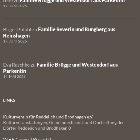
rene
zu
Familie Brügge und Westendorf aus Parkentin
17. JUNI 2026
Birger Pufahl
zu
Familie Severin und Rungberg aus
Reinshagen
17. JUNI 2026
Eva Raschke
zu
Familie Brügge und Westendorf aus
Parkentin
14. MAI 2026
LINKS
Kulturverein für Reddelich und Brodhagen e.V.
Kulturveranstaltungen, Gemeindechronik und Dorfzeitung der
Dörfer Reddelich und Brodhagen 0
WorldConnect Project
0