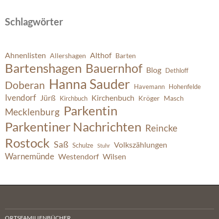
Schlagwörter
Ahnenlisten
Althof
Allershagen
Barten
Bartenshagen
Bauernhof
Blog
Dethloff
Hanna Sauder
Doberan
Havemann
Hohenfelde
Ivendorf
Jürß
Kirchenbuch
Kröger
Masch
Kirchbuch
Parkentin
Mecklenburg
Parkentiner Nachrichten
Reincke
Rostock
Saß
Volkszählungen
Schulze
Stuhr
Warnemünde
Westendorf
Wilsen
ORTSFAMILIENBÜCHER