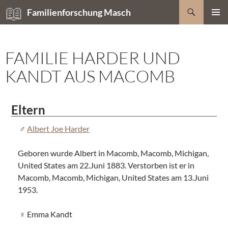
Zum
Suchen
Familienforschung Masch
Inhalt
PRIMÄR
springen
MENÜ
FAMILIE HARDER UND
KANDT AUS MACOMB
Eltern
Albert Joe Harder
Geboren wurde Albert in Macomb, Macomb, Michigan,
United States am 22.Juni 1883. Verstorben ist er in
Macomb, Macomb, Michigan, United States am 13.Juni
1953.
Emma Kandt